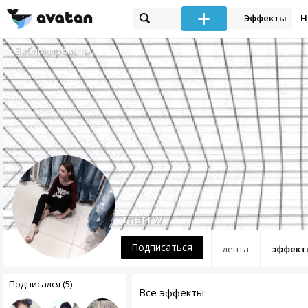
Эффекты
Н
Заблокировать
marrw
Подписаться
лента
эффект
Подписался (5)
Все эффекты