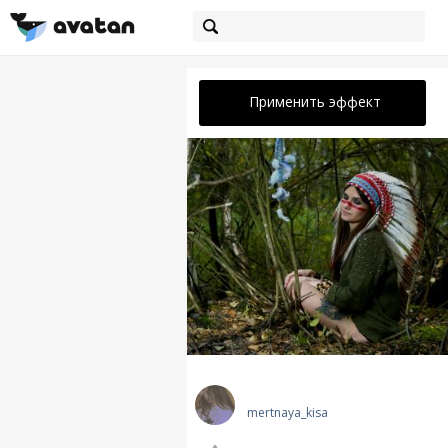
Применить эффект
mertnaya_kisa