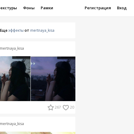
Текстуры
Фоны
Рамки
Регистрация
Вход
Еще
эффекты
от
mertnaya_kisa
mertnaya_kisa
267
20
mertnaya_kisa