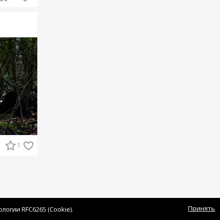
1
Принять
огии RFC6265 (Cookie).