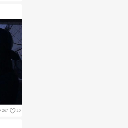
267
20