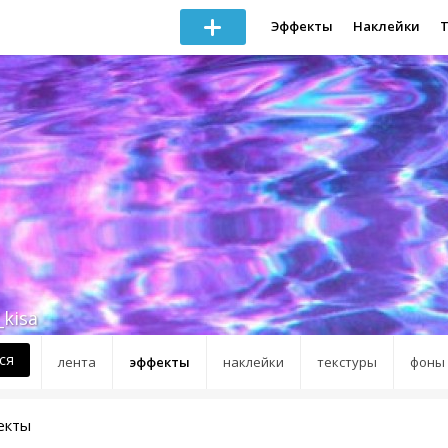
Эффекты
Наклейки
kisa
ся
лента
эффекты
наклейки
текстуры
фоны
екты