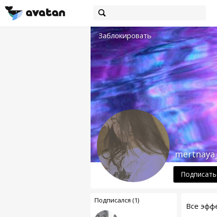
Заблокировать
mertnaya_
Подписать
Подписался (1)
Все эфф