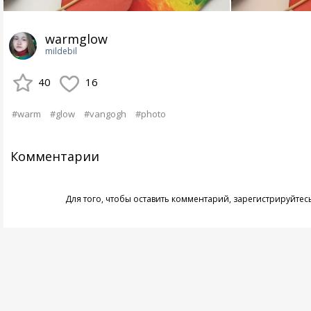
warmglow
mildebil
40
16
#warm
#glow
#vangogh
#photo
Комментарии
Для того, чтобы оставить комментарий,
зарегистрируйтес