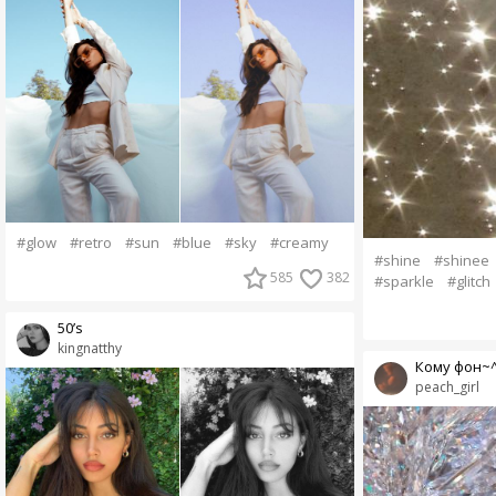
#glow
#retro
#sun
#blue
#sky
#creamy
#shine
#shinee
585
382
#sparkle
#glitch
50’s
kingnatthy
Кому фон~^?
peach_girl