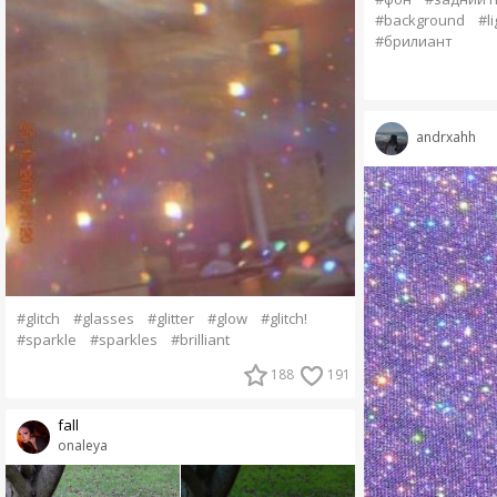
#background
#li
#брилиант
andrxahh
#glitch
#glasses
#glitter
#glow
#glitch!
#sparkle
#sparkles
#brilliant
188
191
fall
onaleya