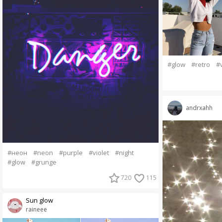
#glow
#retro
#
andrxahh
#неон
#neon
#purple
#violet
#night
#glow
#grunge
720
115
Sun glow
raineee