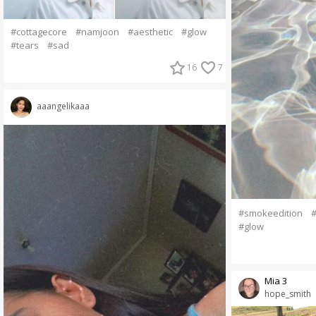
#cottagecore
#namjoon
#aesthetic
#glow
#tears
#sad
16
7
aaangelikaaa
#smokeedition
#
#glow
Mia 3
hope_smith