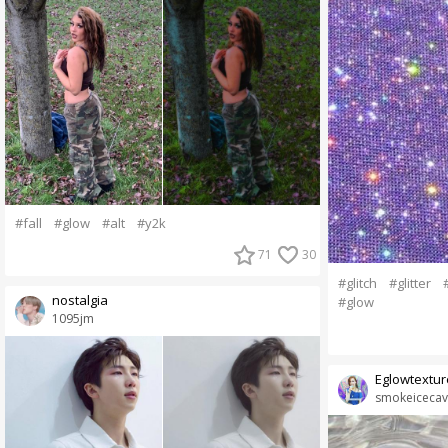
#fall
#glow
#alt
#y2k
71
30
#glitch
#glitter
nostalgia
#glow
1095jm
Eglowtextur
smokeicecav