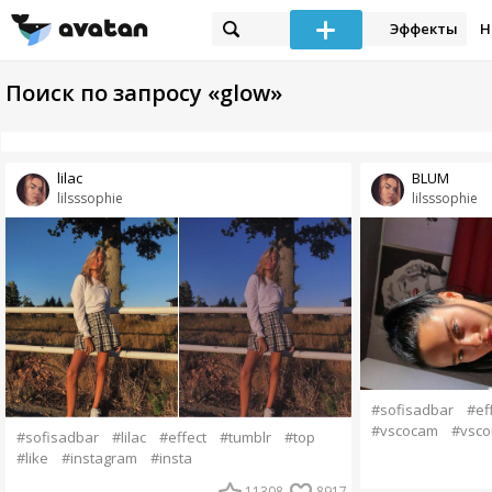
Эффекты
Н
Поиск по запросу «glow»
lilac
BLUM
lilsssophie
lilsssophie
#sofisadbar
#ef
#vscocam
#vsco
#sofisadbar
#lilac
#effect
#tumblr
#top
#like
#instagram
#insta
11308
8917