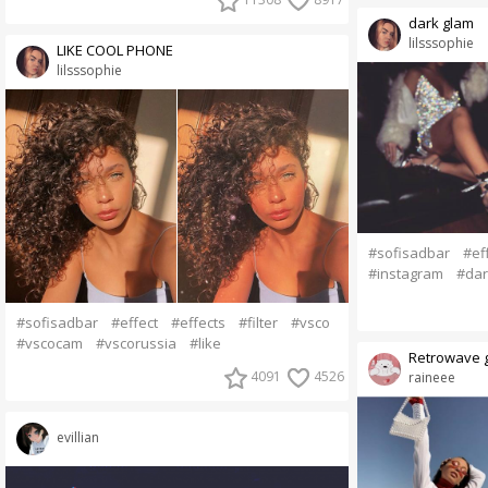
dark glam
lilsssophie
LIKE COOL PHONE
lilsssophie
#sofisadbar
#ef
#instagram
#dar
#sofisadbar
#effect
#effects
#filter
#vsco
#vscocam
#vscorussia
#like
Retrowave 
4091
4526
raineee
evillian