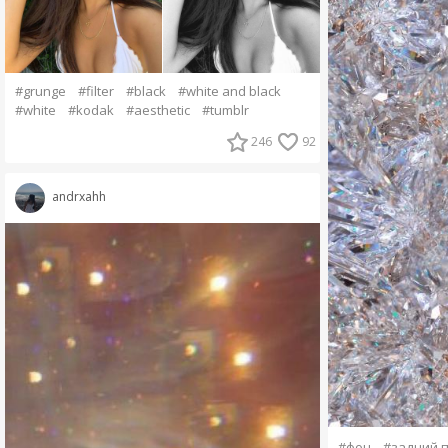
#grunge
#filter
#black
#white and black
#white
#kodak
#aesthetic
#tumblr
246
92
andrxahh
#фон
#задний 