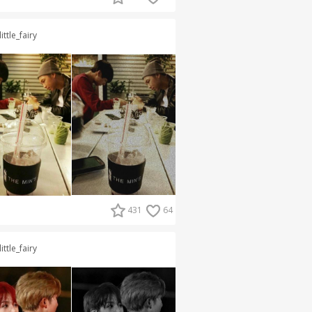
little_fairy
431
64
little_fairy