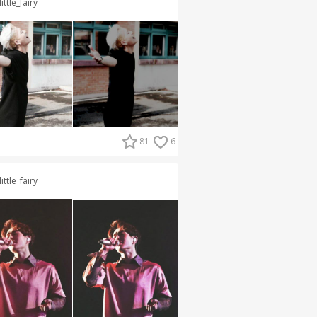
little_fairy
81
6
little_fairy