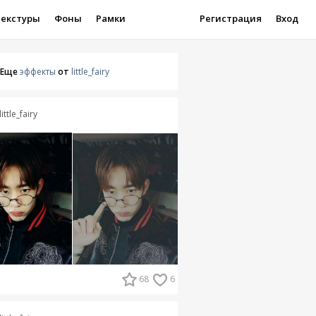
Текстуры
Фоны
Рамки
Регистрация
Вход
Еще
эффекты
от
little_fairy
little_fairy
68
6