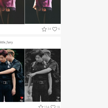
34
6
little_fairy
154
18