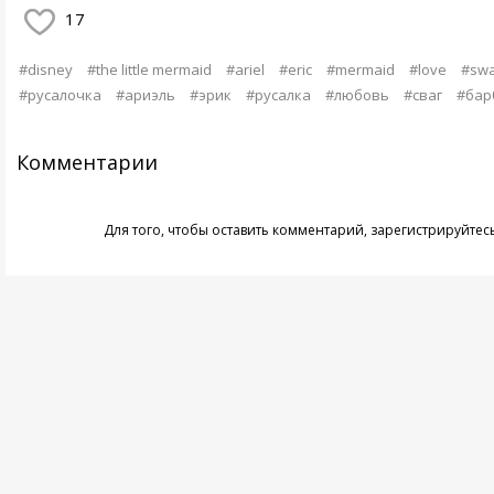
17
#disney
#the little mermaid
#ariel
#eric
#mermaid
#love
#sw
#русалочка
#ариэль
#эрик
#русалка
#любовь
#сваг
#бар
Комментарии
Для того, чтобы оставить комментарий,
зарегистрируйтес