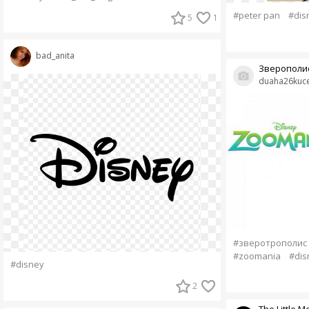
#peter pan
#dis
5
1
bad_anita
Зверополи
duaha26kuc
#зверотрополис
#zoomania
#dis
#disney
2
The Little 