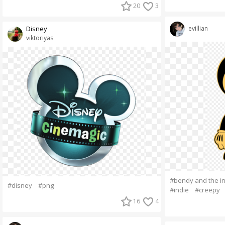
20
3
evillian
Disney
viktoriyas
#bendy and the i
#disney
#png
#indie
#creepy
16
4