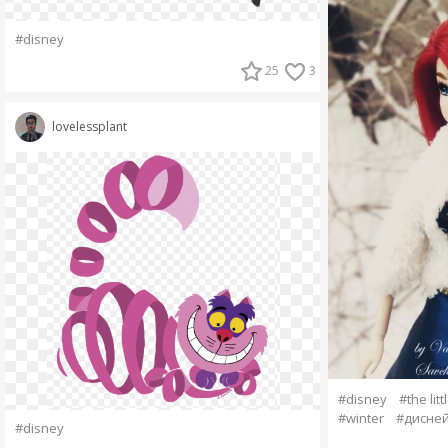
#disney
25
3
lovelessplant
#disney
#the lit
#winter
#дисне
#disney