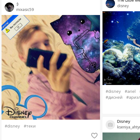
:)
disney
mixasic59
#disney
#ariel
#дисней
#ариэ
Disney
#disney
#теки
kseniya_ahty