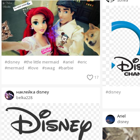
sonea
#disney
#the little mermaid
#ariel
#eric
#mermaid
#love
#swag
#barbie
17
#disney
наклейка disney
belka228
Ariel
disney