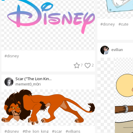
#disney
#cute
evillian
#disney
7
2
Scar ("The Lion Kin...
mement0_m0ri
#disney
#the_lion_king
#scar
#villians