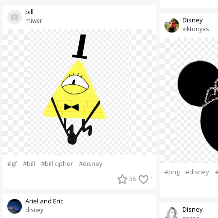
bill
Disney
miwer
viktoriyas
#gf
#bill
#bill cipher
#disney
#png
#disney
38
1
Ariel and Eric
Disney
disney