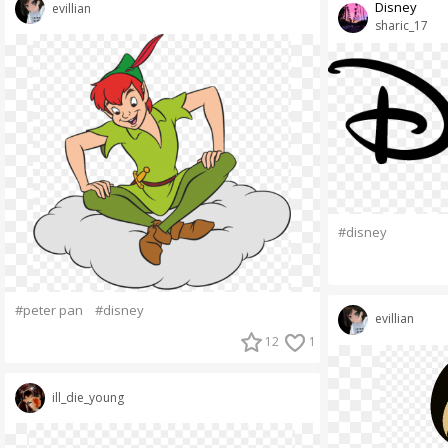
Disney
evillian
sharic_17
#disney
#peter pan
#disney
evillian
12
1
ill_die_young