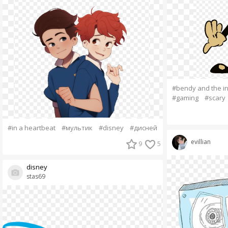
#bendy and the i
#gaming
#scary
#in a heartbeat
#мультик
#disney
#дисней
evillian
9
5
disney
stas69