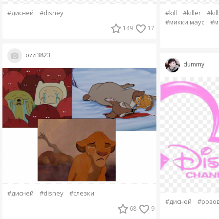
#дисней
#disney
#kill
#killer
#ki
#микки маус
#м
149
17
ozzi3823
dummy
#дисней
#disney
#слезки
#дисней
#розо
68
9