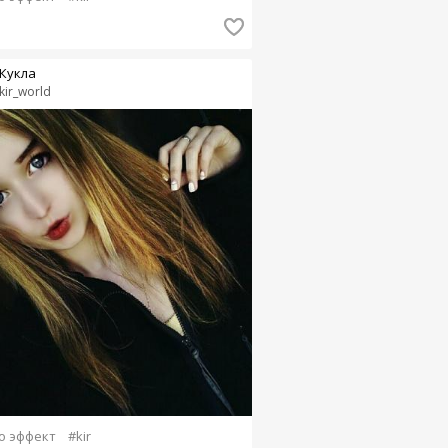
Кукла
kir_world
o эффект
#kir