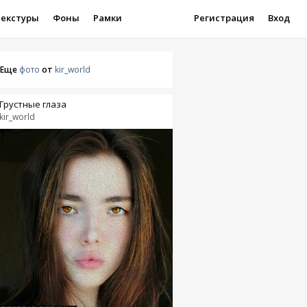
Текстуры
Фоны
Рамки
Регистрация
Вход
Еще
фото
от
kir_world
Грустные глаза
kir_world