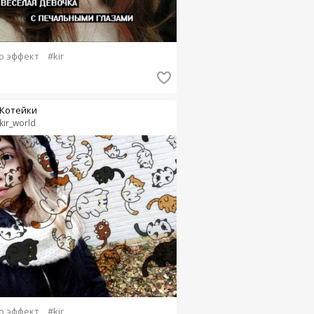
o эффект
#kir
Котейки
kir_world
o эффект
#kir