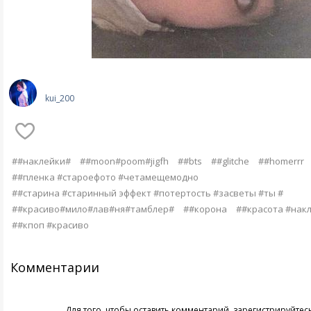
kui_200
##наклейки#
##moon#poom#jigfh
##bts
##glitche
##homerrr
##пленка #староефото #четамещемодно
##старина #старинный эффект #потертость #засветы #ты #
##красиво#мило#лав#ня#тамблер#
##корона
##красота #нак
##кпоп #красиво
Комментарии
Для того, чтобы оставить комментарий,
зарегистрируйтес