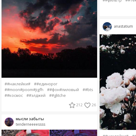
anastatium
##наклейки#
##единорог
##moon#poom#jigfh
##фон#лиловый
##bts
##космос
##элджей
##glitche
212
26
мысли забыты
tenderneeeessss
##наклейки#
#