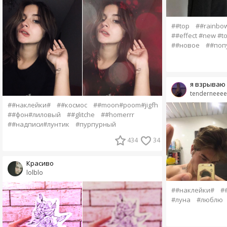
##top
##rainbo
##effect #new #to
##новое
##поп
я взрываю 
tenderneeee
##наклейки#
##космос
##moon#poom#jigfh
##фон#лиловый
##glitche
##homerrr
##надписи#лунтик
#пурпурный
434
34
Красиво
lolblo
##наклейки#
#
#луна
#люблю