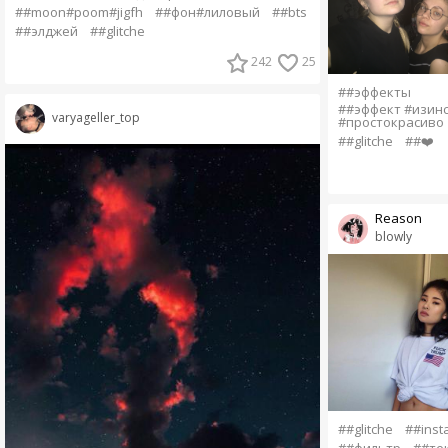
##moon#poom#jigfh
##фон#лиловый
##bts
##элджей
##glitche
242
25
##эффекты
##эффект #изинс
varyageller_top
#простокрасиво
##glitche
##❤️
Reason
blowly
##glitche
##insta
##фильтр
##те