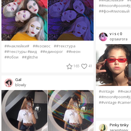
##moon#poom#ji
##фон#лиловый
v i s c 0
opsaurora
##наклейки#
##космос
##текстура
##текстуры #вид
##единорог
##неон
##обои
##glitche
165
41
Gal
blowly
#vintage
##нак
##moon#poom#ji
##vintage #came
Pinky tinky
serenityyyy