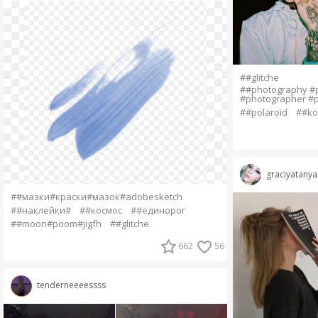
##glitche
##photography #
#photographer #
##polaroid
##ko
graciyatanya
##мазки#краски#мазок#adobesketch
##наклейки#
##космос
##единорог
##moon#poom#jigfh
##glitche
662
56
tenderneeeessss