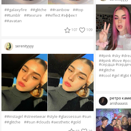
##galaxyfire
##glitche
##rainbow
##top
##tumblr
##texrure
##effect #эффект
##avatan
107
109
serenityyyy
##pink #sky #dr
##pink #love #р
#сердца #сердеч
##glitche
##cool #girl #lgbt
ретро кам
arishaaass
##instagirl #streetwear #style #glassessun #sun
##glitche
##sun #clouds #aesthetic #gold