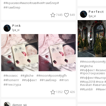
##красиво#мило#лав#ня#тамблер#
##тамблер
P e r f e c t
7445
849
lya_vi
P i n k
lya_vi
##moon#poom#ji
##glitche
##эффект #изинс
#простокрасиво
##космос
##glitche
##moon#poom#jigfh
##эффект#выгор
##homerrr
##эффект
##тамблер
##топ
##top2018 #nice #c
##текстура
#avatan #аватан
##tumblr
##вин
1352
426
demon_siii