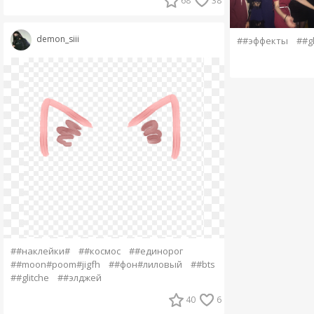
68
38
demon_siii
##эффекты
##gl
##наклейки#
##космос
##единорог
##moon#poom#jigfh
##фон#лиловый
##bts
##glitche
##элджей
40
6