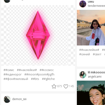
uwu
tenderneeee
##наклейки#
#
#синий
#свет
##симс
##наклейки#
##космос
lil mikoooo
##единорог
##moon#poom#jigfh
angelcami
##фон#лиловый
##bts
##glitche
875
145
demon_siii