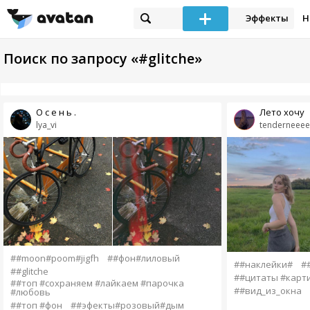
Эффекты
Н
Поиск по запросу «#glitche»
О с е н ь .
Лето хочу
lya_vi
tenderneeee
##moon#poom#jigfh
##фон#лиловый
##наклейки#
#
##glitche
##цитаты #карт
##топ #сохраняем #лайкаем #парочка
##вид_из_окна
#любовь
##топ #фон
##эфекты#розовый#дым