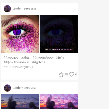
tenderneeeessss
##космос
##bts
##moon#poom#jigfh
##фон#лиловый
##glitche
##надписи#лунтик
28
6
tenderneeeessss