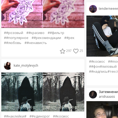
tenderneeee
##розовый
##красиво
##фильтр
##популярное
##рекомендации
##рек
##любовь
##ненависть
297
25
##космос
##moo
kate_motylevych
##фон#лиловый
##надпись#текс
Затемнени
arishaaass
##наклейки#
##единорог
##космос