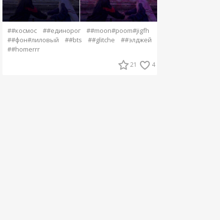
##космос
##единорог
##moon#poom#jigfh
##фон#лиловый
##bts
##glitche
##элджей
##homerrr
21
4