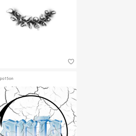
po15on