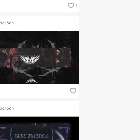
1
po15on
po15on