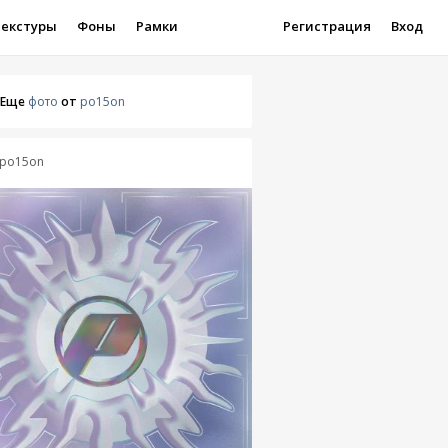
Текстуры
Фоны
Рамки
Регистрация
Вход
Еще
фото
от
po15on
po15on