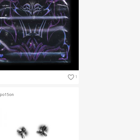
1
po15on