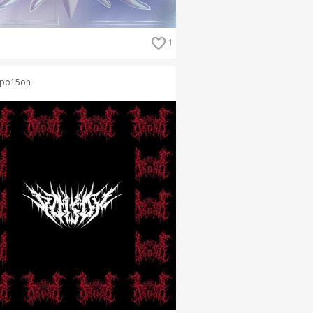
1
po15on