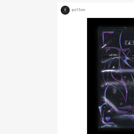
po15on