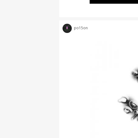
po15on