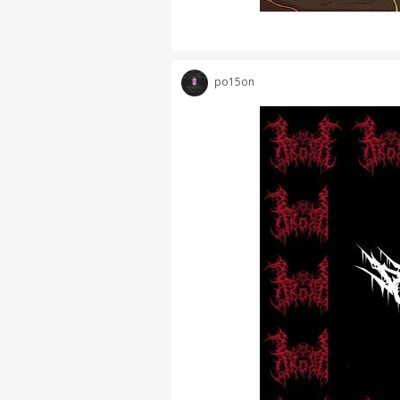
po15on