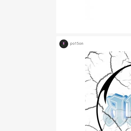
po15on