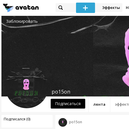
Эффекты
Н
Заблокировать
po15on
Подписаться
лента
эффект
Подписался (0)
po15on