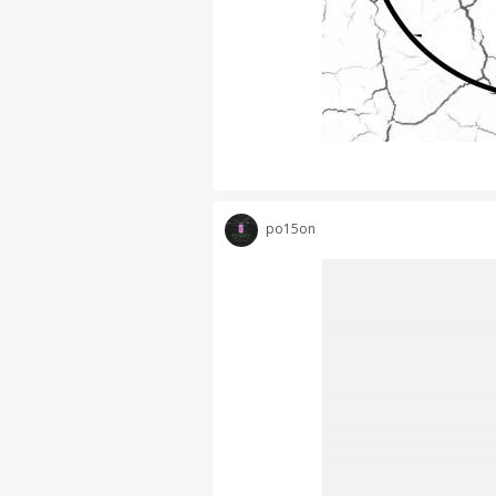
po15on