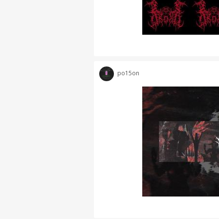
po15on