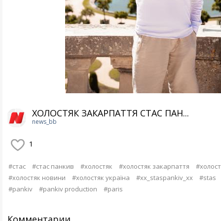
ХОЛОСТЯК ЗАКАРПАТТЯ СТАС ПАН...
news_bb
1
#стас
#стас панкив
#холостяк
#холостяк закарпаття
#холост
#холостяк новини
#холостяк україна
#xx_staspankiv_xx
#stas
#pankiv
#pankiv production
#paris
Комментарии