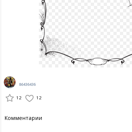
86436436
12
12
Комментарии