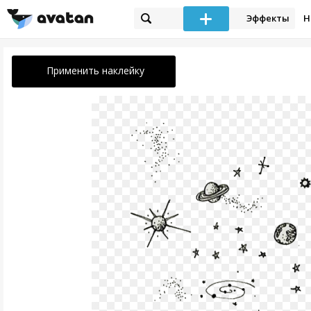
Эффекты
Н
Применить наклейку