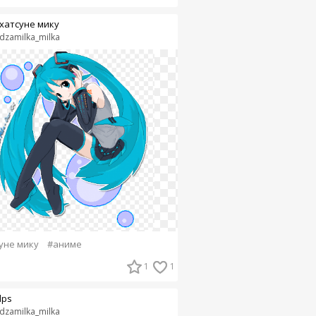
хатсуне мику
dzamilka_milka
уне мику
#аниме
1
1
lps
dzamilka_milka