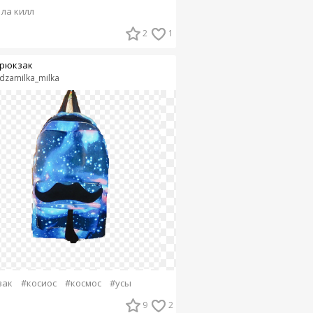
 ла килл
2
1
рюкзак
dzamilka_milka
зак
#косиос
#космос
#усы
9
2