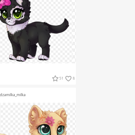
51
8
dzamilka_milka