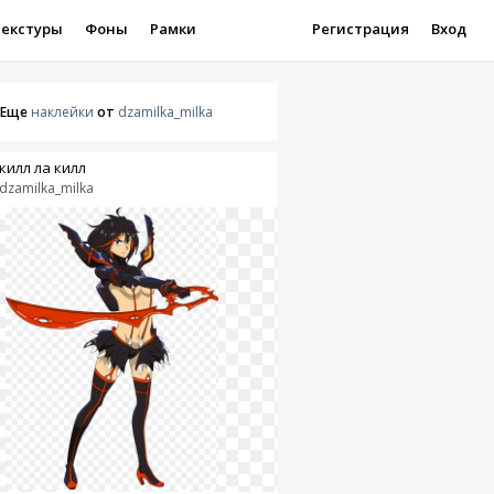
Текстуры
Фоны
Рамки
Регистрация
Вход
Еще
наклейки
от
dzamilka_milka
килл ла килл
dzamilka_milka