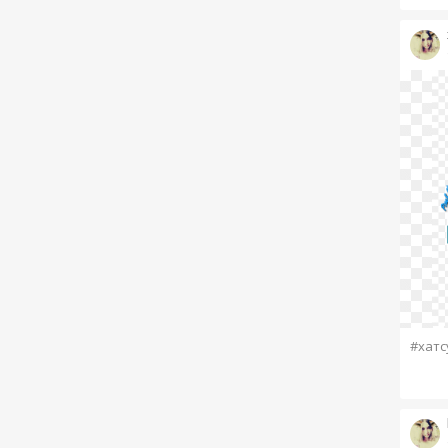
#хатс