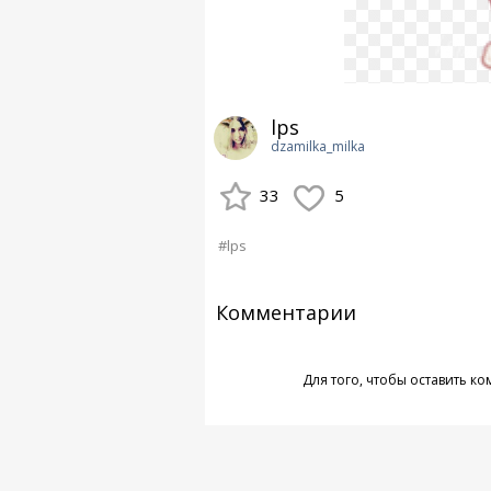
lps
dzamilka_milka
33
5
#lps
Комментарии
Для того, чтобы оставить к