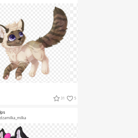
31
5
lps
dzamilka_milka