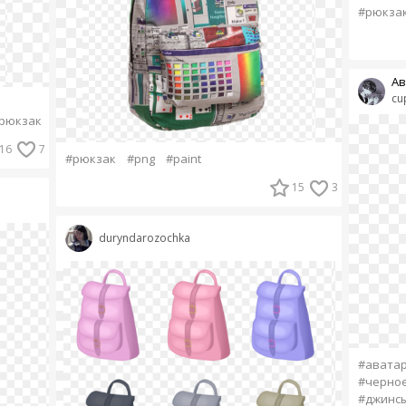
#рюкза
Ав
cu
рюкзак
16
7
#рюкзак
#png
#paint
15
3
duryndarozochka
#авата
#черно
#джинс