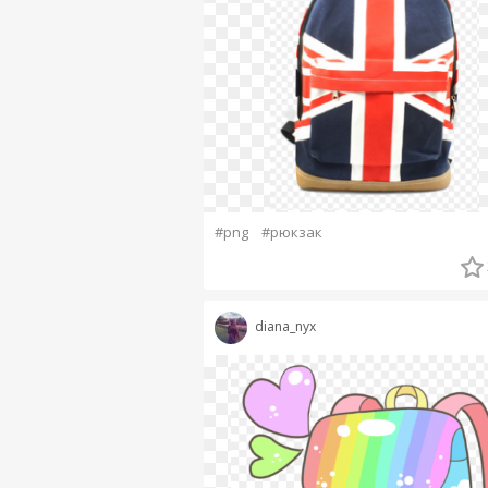
#png
#рюкзак
diana_nyx