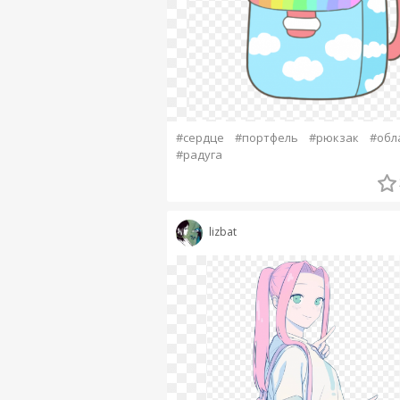
#сердце
#портфель
#рюкзак
#обл
#радуга
lizbat