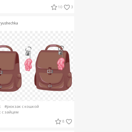
10
3
ryushechka
к
#рюкзак с кошкой
 с зайцем
8