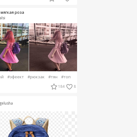
 мягкая роза
lsi
ый
#эфеект
#рюкзак
#тян
#топ
184
8
gelusha