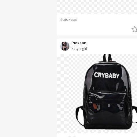
#рюкзак
Рюкзак
katynight