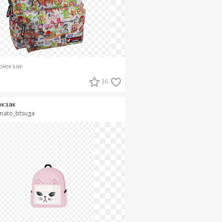
рюкзак
36
кзак
mato_btsuga