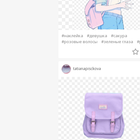
#наклейка
#девушка
#сакура
#розовые волосы
#зеленые глаза
#
tatianapisckova