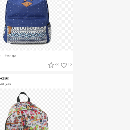
к
#мода
99
12
кзак
toriyas