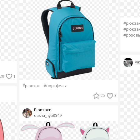
#рюкза
#рюкзак
#розов
va
29
1
#рюкзак
#портфель
25
3
Рюкзаки
dasha_nya8549