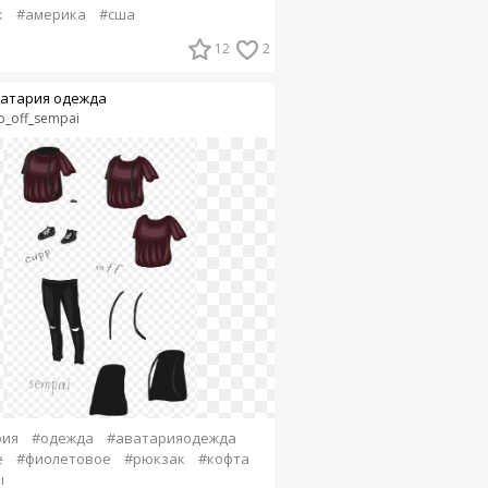
к
#америка
#сша
12
2
атария одежда
p_off_sempai
рия
#одежда
#аватарияодежда
е
#фиолетовое
#рюкзак
#кофта
ы