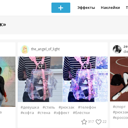
Эффекты
Наклейки
к»
ze
the_angel_of_light
di
#спорт
#девушка
#стиль
#рюкзак
#телефон
а
#рюкза
#кофта
#стена
#эффект
#блёстки
#кроссо
317
22