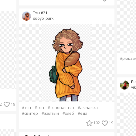
Тян #21
sooyo_park
#рюкза
Рю
vik
2
19
#тян
#топ
#топовая тян
#asinastra
#свитер
#желтый
#хлеб
#еда
102
19