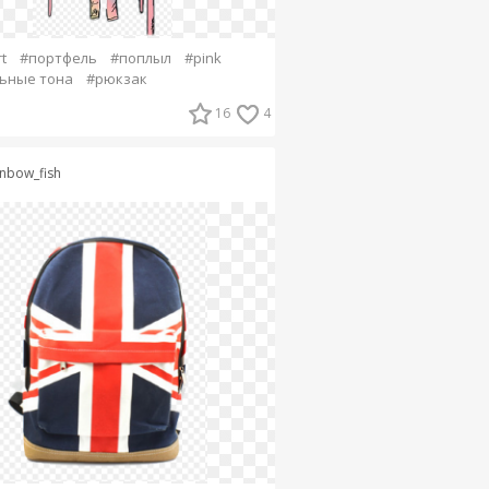
t
#портфель
#поплыл
#pink
ьные тона
#рюкзак
16
4
inbow_fish