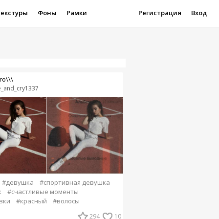
Текстуры
Фоны
Рамки
Регистрация
Вход
ro\\\
e_and_cry1337
#девушка
#спортивная девушка
к
#счастливые моменты
вки
#красный
#волосы
294
10