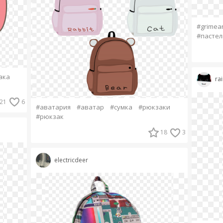
#grimear
#пастел
ака
ra
21
6
#аватария
#аватар
#сумка
#рюкзаки
#рюкзак
18
3
electricdeer