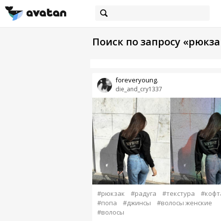
Поиск по запросу «рюкза
foreveryoung.
die_and_cry1337
#рюкзак
#радуга
#текстура
#кофт
#попа
#джинсы
#волосы женские
#волосы