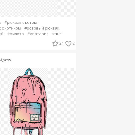
к
#рюкзак с котом
 с котиком
#розовый рюкзак
ый
#милота
#аватария
#пнг
24
2
si_veys