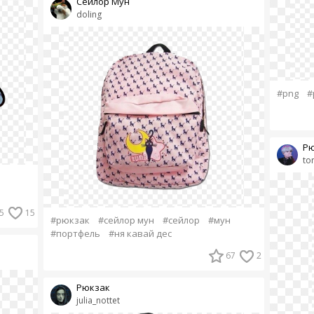
Сейлор Мун
doling
#png
#
Рю
to
5
15
#рюкзак
#сейлор мун
#сейлор
#мун
#портфель
#ня кавай дес
67
2
Рюкзак
julia_nottet