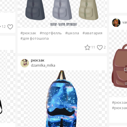
va
12
#рюкзак
#портфелль
#школа
#аватария
#для фотошопа
11
2
рюкзак
dzamilka_milka
#рюкза
#рюкзак