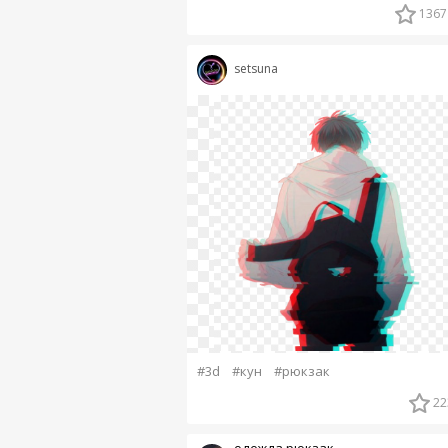
1367
setsuna
#3d
#кун
#рюкзак
22
одежда рюкзак