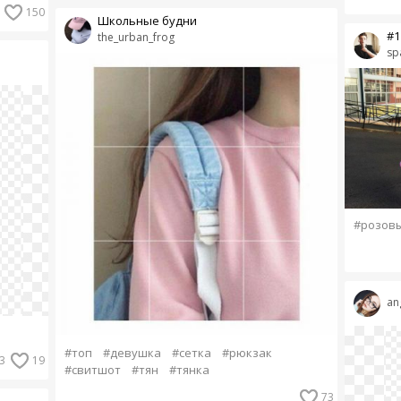
150
Школьные будни
#1
the_urban_frog
spa
#розов
an
#топ
#девушка
#сетка
#рюкзак
3
19
#свитшот
#тян
#тянка
73