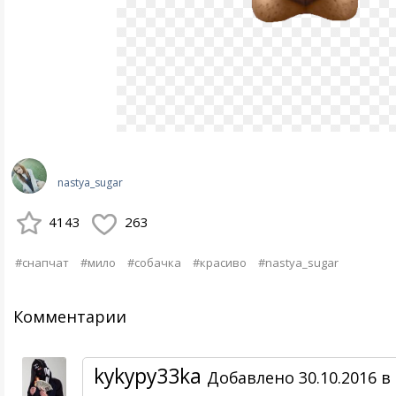
nastya_sugar
4143
263
#снапчат
#мило
#собачка
#красиво
#nastya_sugar
Комментарии
kykypy33ka
Добавлено 30.10.2016 в 