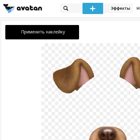
Эффекты
Н
Применить наклейку