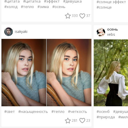
#цитата
#цитатка
#эффект
#девушка
#солнце эффект
#холод
#тепло
#зима
#осень
#солнце
330
37
осень
isakyaki
vebs
#свет
#насыщенность
#тепло
#четкость
#осенб
#девуш
#природа
#мил
281
23