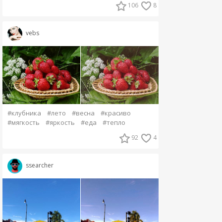
106
8
vebs
#клубника
#лето
#весна
#красиво
#мягкость
#яркость
#еда
#тепло
92
4
ssearcher