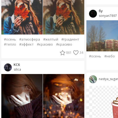
бу
sonyan7897
#осень
#атмосфера
#желтый
#градиент
#тепло
#эффект
#красиво
#красиво
861
34
#осень
#небо
KC6
silica
nastya_suga