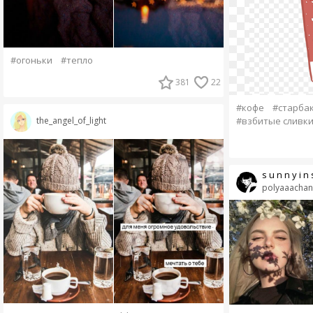
#огоньки
#тепло
381
22
#кофе
#старба
#взбитые сливк
the_angel_of_light
s u n n y i n 
polyaaachan