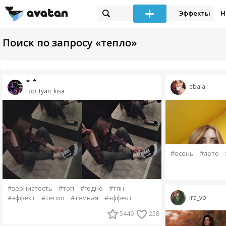
Эффекты
Н
Поиск по запросу «тепло»
*_*
ebala
top_tyan_kisa
#осень
#лето
#зернистость
#топ
#годно
#тян
ira_vo
#эффект
#тепло
#тёмная
#эффект
5449
258