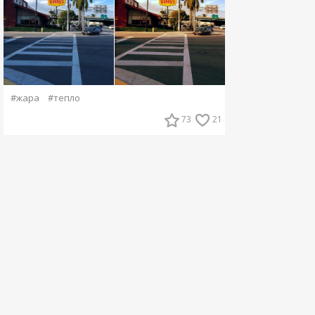
#жара
#тепло
73
21