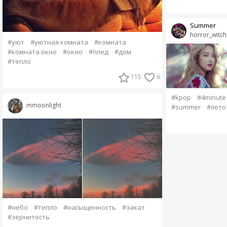
Summer
horror_witc
#уют
#уютная комната
#комната
#комната окно
#окно
#плед
#дом
#тепло
115
6
#kpop
#4minute
mmoonlight
#summer
#лето
#небо
#тепло
#насыщенность
#закат
#зернитость