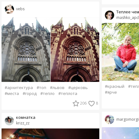
vebs
Теплее чем
mashko_apc
#красный
#теп
#архитектура
#топ
#львов
#церковь
#ярче
#места
#город
#тепло
#теплота
206
8
комнатка
margomorgi
krizz_zz