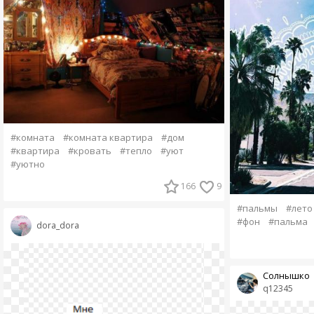
#комната
#комната квартира
#дом
#квартира
#кровать
#тепло
#уют
#уютно
166
9
#пальмы
#лето
#фон
#пальма
dora_dora
Солнышко
q12345