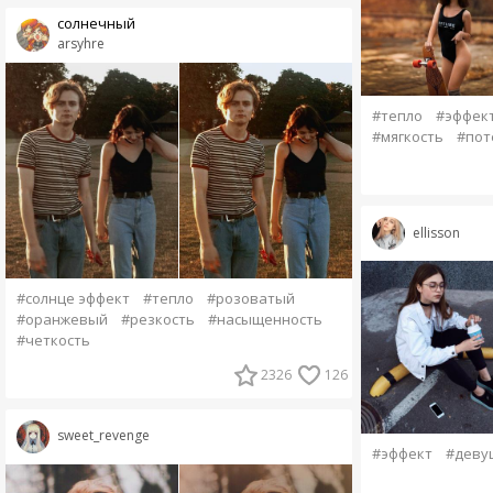
солнечный
arsyhre
#тепло
#эффек
#мягкость
#пот
ellisson
#солнце эффект
#тепло
#розоватый
#оранжевый
#резкость
#насыщенность
#четкость
2326
126
sweet_revenge
#эффект
#деву