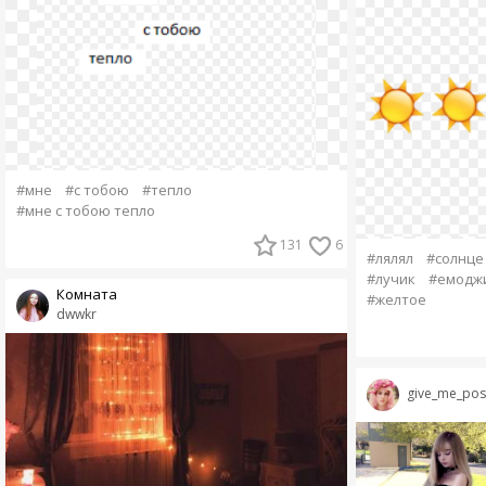
#мне
#с тобою
#тепло
#мне с тобою тепло
131
6
#лялял
#солнце
#лучик
#емодж
Комната
#желтое
dwwkr
give_me_posi