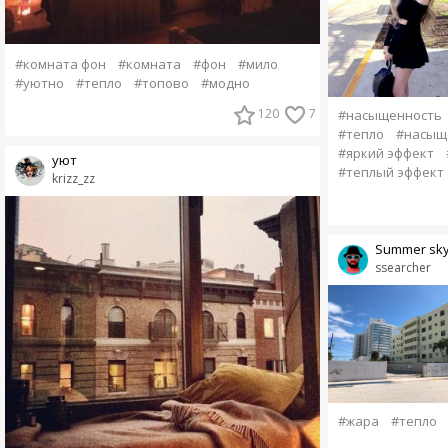
#комната фон
#комната
#фон
#мило
#уютно
#тепло
#топово
#модно
120
7
#насыщенность
#тепло
#насыщ
#яркий эффект
уют
#теплый эффект
krizz_zz
Summer sk
ssearcher
#жара
#тепло