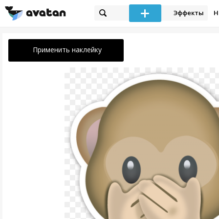
Эффекты
Н
Применить наклейку