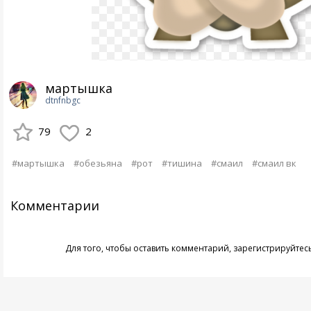
мартышка
dtnfnbgc
79
2
#мартышка
#обезьяна
#рот
#тишина
#смаил
#смаил вк
Комментарии
Для того, чтобы оставить комментарий,
зарегистрируйтес