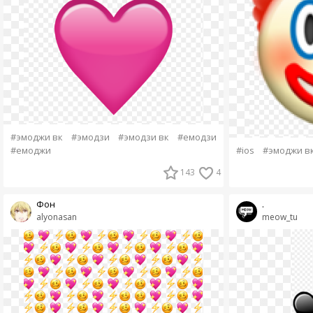
#эмоджи вк
#эмодзи
#эмодзи вк
#емодзи
#емоджи
#ios
#эмоджи в
143
4
Фон
.
alyonasan
meow_tu