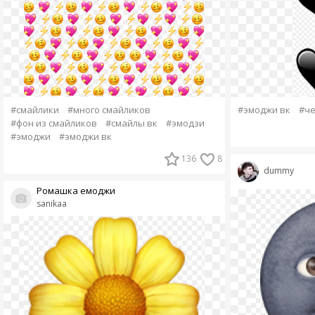
#смайлики
#много смайликов
#эмоджи вк
#ч
#фон из смайликов
#смайлы вк
#эмодзи
#эмоджи
#эмоджи вк
136
8
dummy
Ромашка емоджи
sanikaa