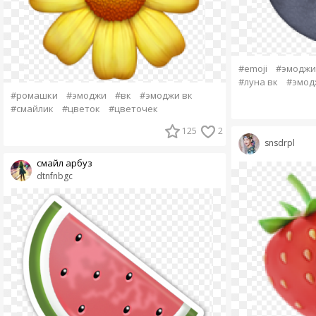
#emoji
#эмоджи
#луна вк
#эмод
#ромашки
#эмоджи
#вк
#эмоджи вк
#смайлик
#цветок
#цветочек
125
2
snsdrpl
смайл арбуз
dtnfnbgc