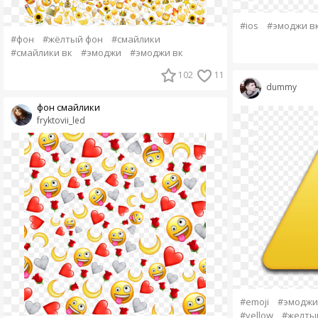
#ios
#эмоджи в
#фон
#жёлтый фон
#смайлики
#смайлики вк
#эмоджи
#эмоджи вк
102
11
dummy
фон смайлики
fryktovii_led
#emoji
#эмоджи
#yellow
#желты