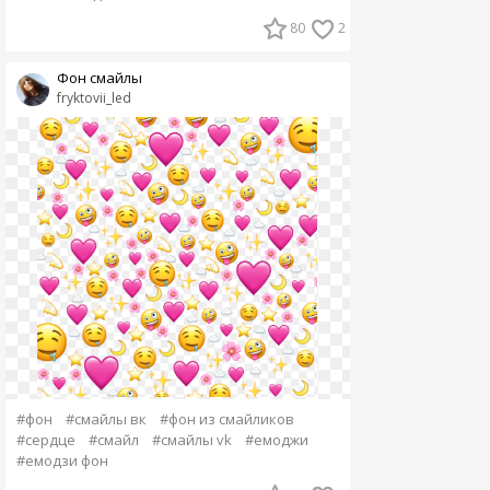
80
2
Фон смайлы
fryktovii_led
#фон
#смайлы вк
#фон из смайликов
#сердце
#смайл
#смайлы vk
#емоджи
#емодзи фон