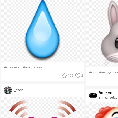
#слеееза
#эмоджи вк
#ios
#эмоджи в
155
2
l_shev
Эмоджи
annashvets8