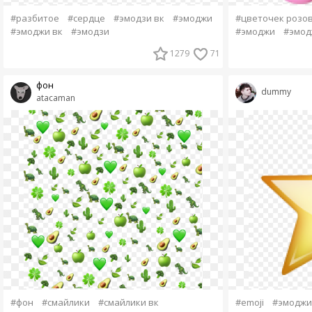
#разбитое
#сердце
#эмодзи вк
#эмоджи
#цветочек розо
#эмоджи вк
#эмодзи
#эмоджи
#эмод
1279
71
фон
dummy
atacaman
#фон
#смайлики
#смайлики вк
#emoji
#эмоджи