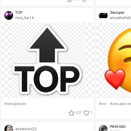
TOP
Эмоции
miss_liar14
annashvets8
#эмоджи вк
#ios
#эмоджи в
207
7
Авакадо
anastasizz23