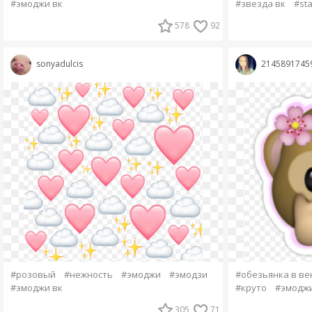
#эмоджи вк
#звезда вк
#sta
578
92
sonyadulcis
2145891745
#розовый
#нежность
#эмоджи
#эмодзи
#обезьянка в ве
#эмоджи вк
#круто
#эмоджи
305
71