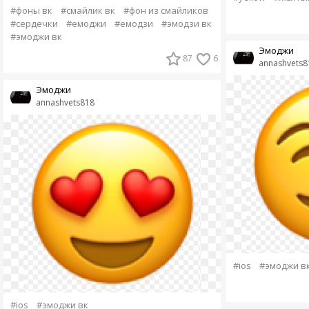
#фоны вк
#смайлик вк
#фон из смайликов
#сердечки
#емоджи
#емодзи
#эмодзи вк
#эмоджи вк
Эмоджи
87
6
annashvets8
Эмоджи
annashvets818
#ios
#эмоджи в
#ios
#эмоджи вк