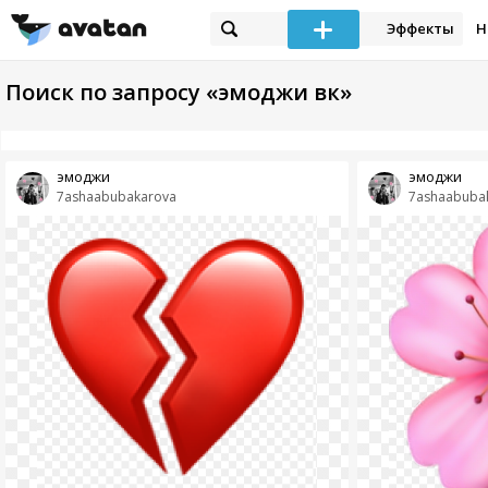
Эффекты
Н
Поиск по запросу «эмоджи вк»
эмоджи
эмоджи
7ashaabubakarova
7ashaabuba