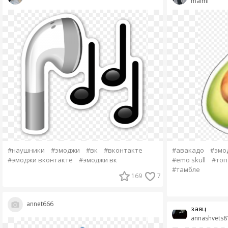
maimi
#наушники
#эмоджи
#вк
#вконтакте
#авакадо
#эмо
#эмоджи вконтакте
#эмоджи вк
#emo skull
#топ
#тамбле
169
7
annet666
заяц
annashvets8