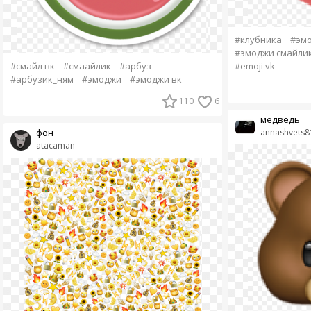
#клубника
#эм
#эмоджи смайли
#смайл вк
#смаайлик
#арбуз
#emoji vk
#арбузик_ням
#эмоджи
#эмоджи вк
110
6
медведь
фон
annashvets8
atacaman