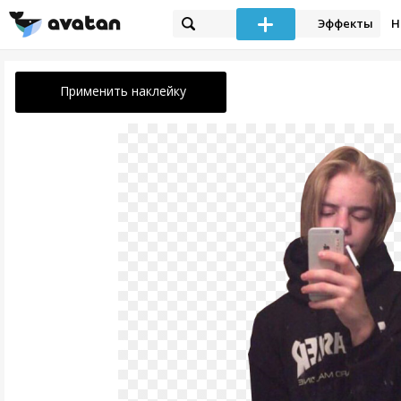
Эффекты
Н
Применить наклейку