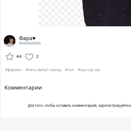
Фара♥
0o0o0o0o0o
44
2
#фараон
#пять минут назад
#топ
#скр скр скр
Комментарии
Для того, чтобы оставить комментарий,
зарегистрируйтес