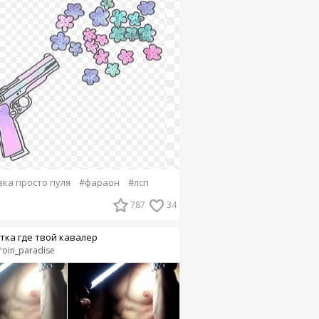
вка просто пуля
#фараон
#лсп
787
34
тка где твой кавалер
roin_paradise