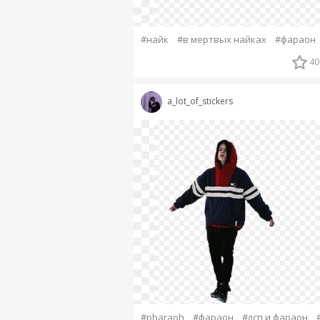
#найк
#в мертвых найках
#фараон
40
a_lot_of_stickers
#pharaoh
#фараон
#лсп и фараон