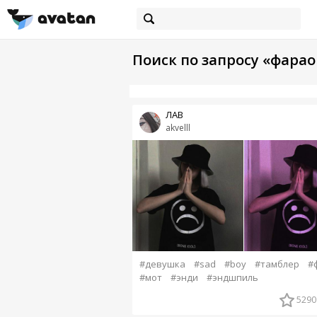
Поиск по запросу «фарао
ЛАВ
akvelll
#девушка
#sad
#boy
#тамблер
#
#мот
#энди
#эндшпиль
5290