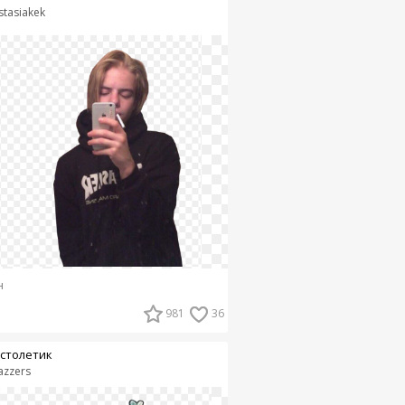
stasiakek
н
981
36
столетик
azzers