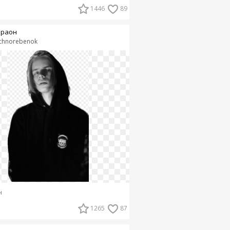
1446
89
раон
chnorebenok
н
1265
87