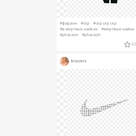
#фараон
#скр
#скр скр скр
#в мертвых найках
#мертвые найки
#pharaon
#pharaoh
50
brazzers