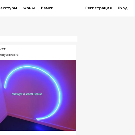
Текстуры
Фоны
Рамки
Регистрация
Вход
кст
eniyameiner