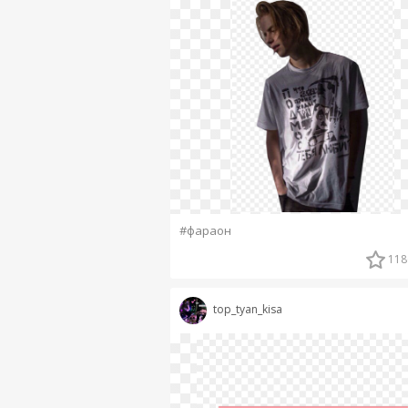
#фараон
118
top_tyan_kisa