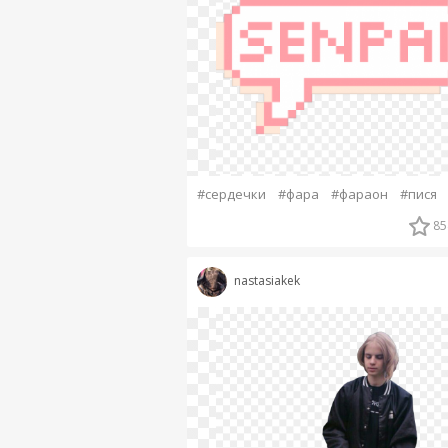
#сердечки
#фара
#фараон
#пися
85
nastasiakek