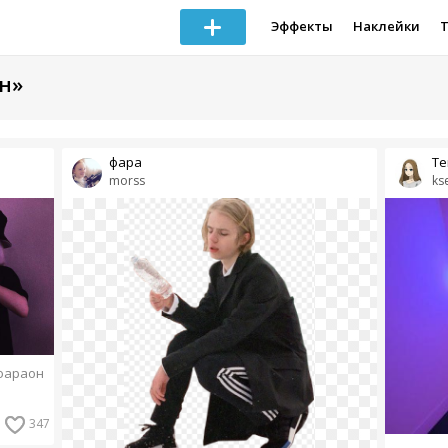
Эффекты
Наклейки
н»
фара
Те
morss
ks
фараон
347