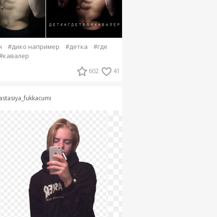
н
#дико например
#детка
#где
#кавалер
602
41
astasiya_fukkacumi