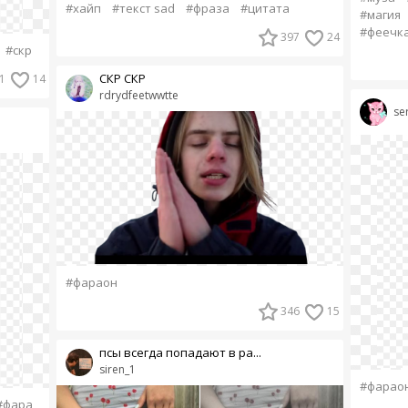
#хайп
#текст sad
#фраза
#цитата
#магия
#феечк
397
24
#скр
СКР СКР
1
14
rdrydfeetwwtte
se
#фараон
346
15
псы всегда попадают в ра...
siren_1
#фарао
#фара