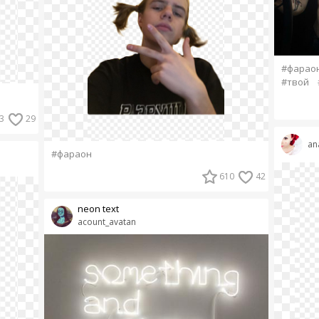
#фарао
#твой
3
29
an
#фараон
610
42
neon text
acount_avatan