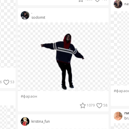
na
.
sodomit
6
53
#фарао
#фараон
1079
58
пи
br
kristina_fun