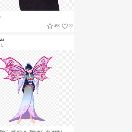
н
459
22
за
rgis
#волшебница
#винкс
#крылья