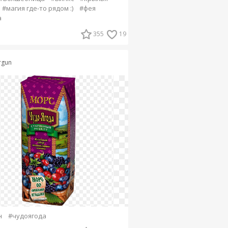
#магия где-то рядом :)
#фея
а
355
19
rgun
н
#чудоягода