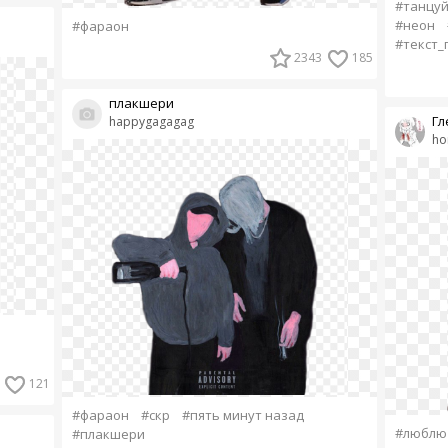
#танцу
#неон
#фараон
#текст_
2343
185
плакшери
Гл
happygagagag
ho
121
#фараон
#скр
#пять минут назад
#люблю
#плакшери