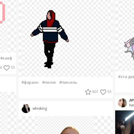
#каеф
4
55
#эта де
#фараон
#песня
#пиксель
801
55
де
he
whisking