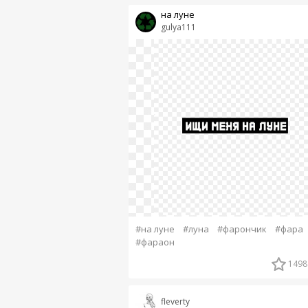
на луне
gulya111
#на луне
#луна
#фарончик
#фара
#фараон
1498
fleverty