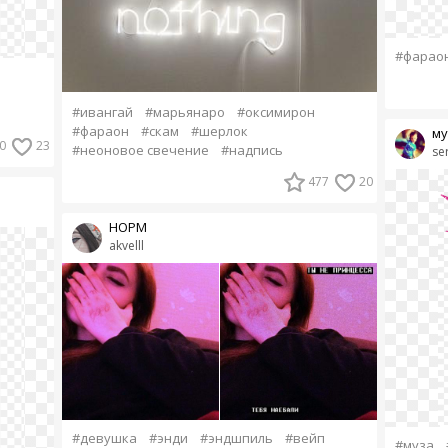
#фарао
#ивангай
#марьянаро
#оксимирон
#фараон
#скам
#шерлок
му
0
23
#неоновое свечение
#надпись
se
477
20
НОРМ
akvelll
#девушка
#энди
#эндшпиль
#вейп
#муза