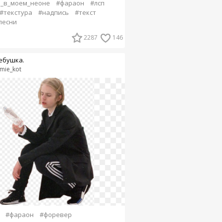
й_в_моем_неоне
#фараон
#лсп
#текстура
#надпись
#текст
песни
2287
146
ебушка.
mie_kot
#фараон
#форевер