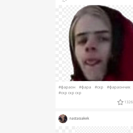
#фараон
#фара
#скр
#фараончик
#скр скр скр
1326
nastasiakek