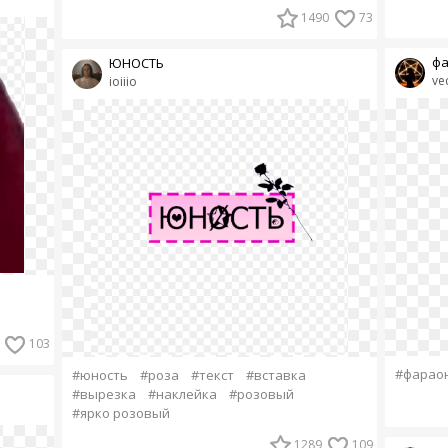
1490
73
фа
ЮНОСТЬ
ve
ioiiio
103
#фарао
#юность
#роза
#текст
#вставка
#вырезка
#наклейка
#розовый
#ярко розовый
1289
109