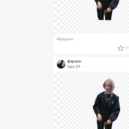
#фараон
77
фараон
lapa_69