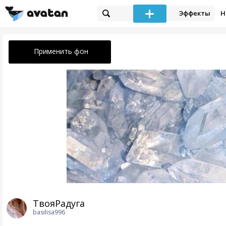
Эффекты
Н
Применить фон
ТвояРадуга
basilisa996