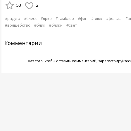
53
2
#радуга
#блеск
#ярко
#тамблер
#фон
#глюк
#фольга
#ц
#волшебство
#блик
#блики
#свет
Комментарии
Для того, чтобы оставить комментарий,
зарегистрируйтес