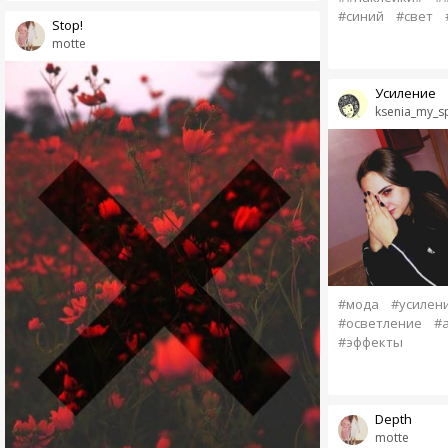
#синий
#свет
Stop!
motte
Усиление
ksenia_my_s
#мода
#усилен
#осветление
#a
#эффекты
Depth
motte