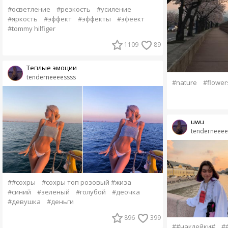
#осветление
#резкость
#усиление
#яркость
#эффект
#эффекты
#эфеект
#tommy hilfiger
1109
89
Теплые эмоции
tenderneeeessss
#nature
#flower
uwu
tenderneeee
##сохры
#сохры топ розовый #жиза
#синий
#зеленый
#голубой
#деочка
#девушка
#деньги
896
399
##наклейки#
#