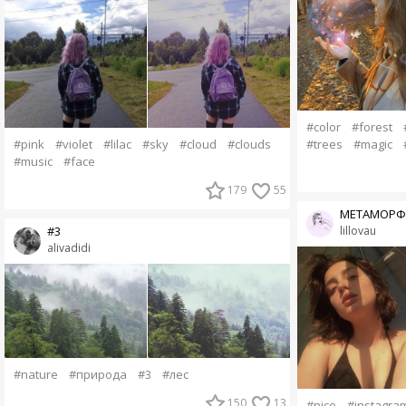
#color
#forest
#trees
#magic
#pink
#violet
#lilac
#sky
#cloud
#clouds
#music
#face
179
55
МЕТАМОРФ
lillovau
#3
alivadidi
#nature
#природа
#3
#лес
150
13
#nice
#instagra