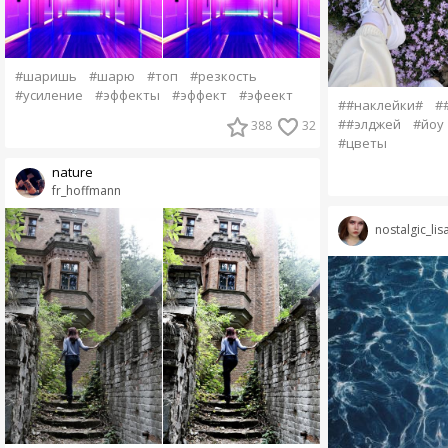
#шаришь
#шарю
#топ
#резкость
#усиление
#эффекты
#эффект
#эфеект
##наклейки#
#
##элджей
#йоу
388
32
#цветы
nature
fr_hoffmann
nostalgic_lis