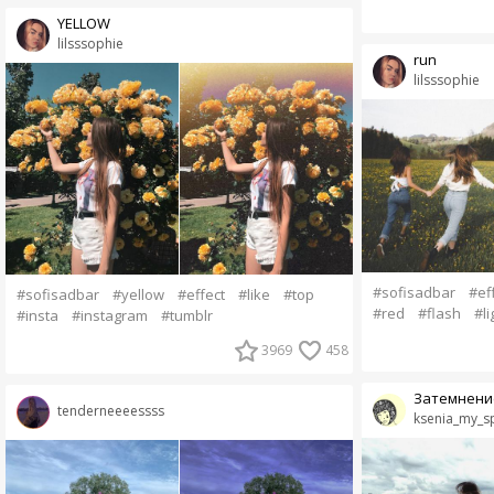
YELLOW
lilsssophie
run
lilsssophie
#sofisadbar
#ef
#sofisadbar
#yellow
#effect
#like
#top
#red
#flash
#li
#insta
#instagram
#tumblr
3969
458
Затемнени
tenderneeeessss
ksenia_my_s