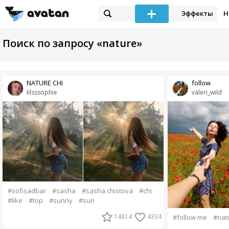
Эффекты
Н
Поиск по запросу «nature»
NATURE CHI
follow
lilsssophie
valeri_wild
#sofisadbar
#sasha
#sasha chistova
#chi
#like
#top
#sunny
#sun
14814
4334
#follow me
#nat