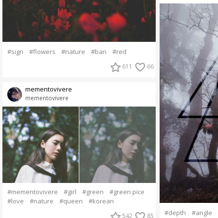
#sign
#flowers
#nature
#ban
#red
611
66
mementovivere
mementovivere
#mementovivere
#girl
#green
#green pice
#love
#nature
#queen
#korean
#depth
#angle
542
85