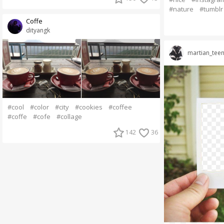
#nature
#tumblr
Coffe
dityangk
martian_tee
#cool
#color
#city
#cookies
#coffee
#coffe
#cofe
#collage
142
36