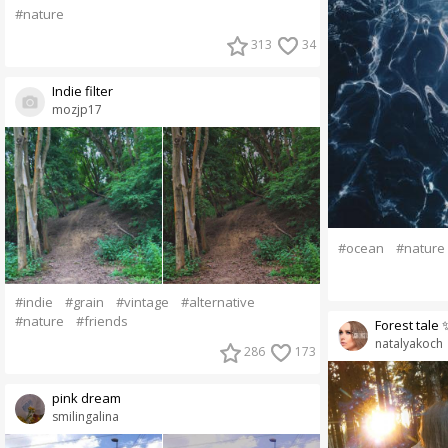
#nature
313
34
Indie filter
mozjp17
#ocean
#nature
#indie
#grain
#vintage
#alternative
#nature
#friends
Forest tale 
natalyakoch
286
173
pink dream
smilingalina