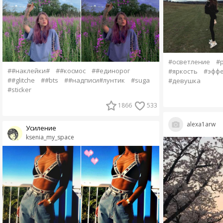
#осветление
#
##наклейки#
##космос
##единорог
#яркость
#эффе
##glitche
##bts
##надписи#лунтик
#suga
#девушка
#sticker
1866
533
alexa1arw
Усиление
ksenia_my_space