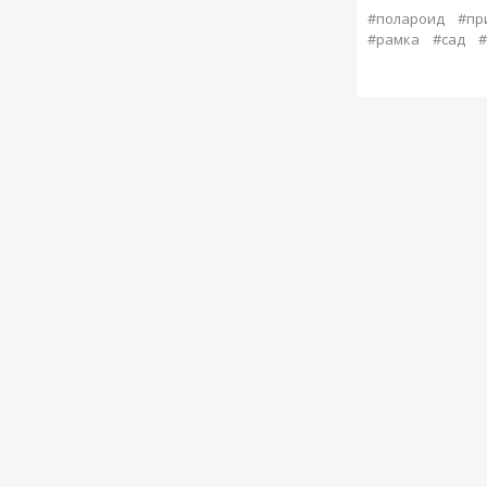
#полароид
#пр
#рамка
#сад
#