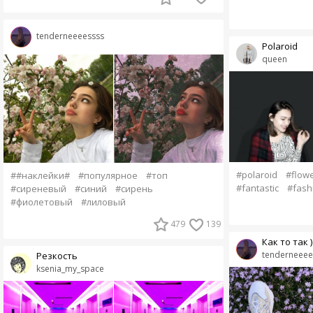
tenderneeeessss
Polaroid
queen
#polaroid
#flow
##наклейки#
#популярное
#топ
#fantastic
#fash
#сиреневый
#синий
#сирень
#фиолетовый
#лиловый
479
139
Как то так )
tenderneeee
Резкость
ksenia_my_space