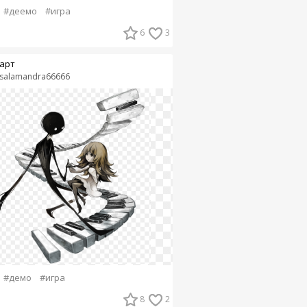
#деемо
#игра
6
3
арт
salamandra66666
#демо
#игра
8
2