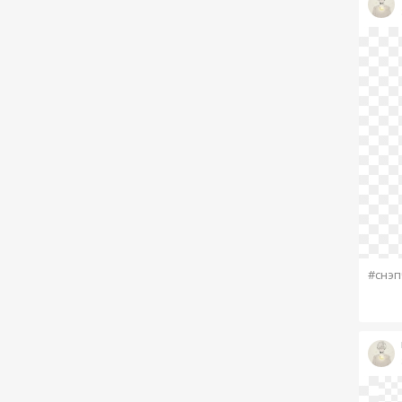
#снэп