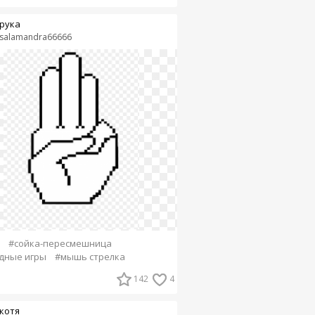
рука
salamandra66666
#сойка-пересмешница
дные игры
#мышь стрелка
142
4
котя