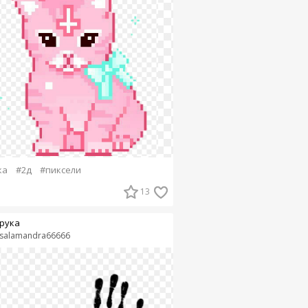
ка
#2д
#пиксели
13
рука
salamandra66666