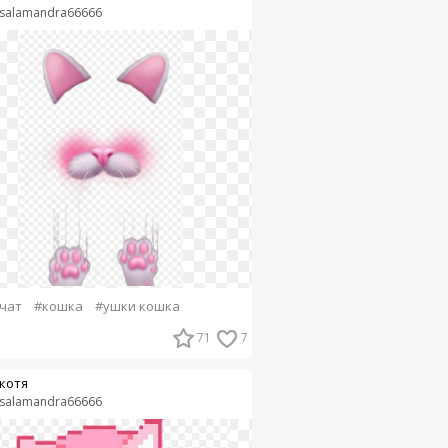
salamandra66666
чат
#кошка
#ушки кошка
71
7
котя
salamandra66666