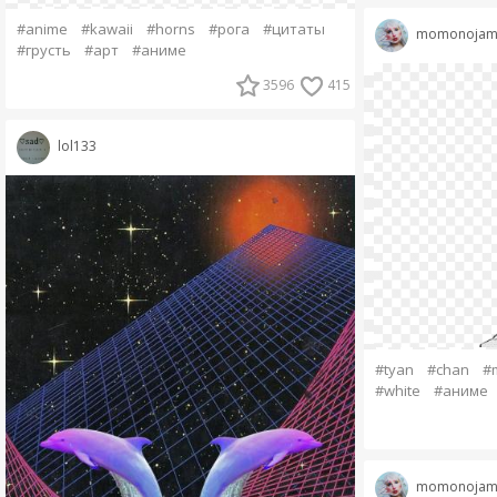
#anime
#kawaii
#horns
#рога
#цитаты
momonojam
#грусть
#арт
#аниме
3596
415
lol133
#tyan
#chan
#
#white
#аниме
momonojam