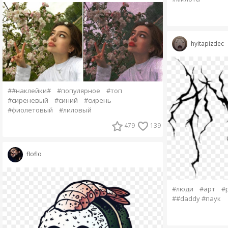
hyitapizdec
##наклейки#
#популярное
#топ
#сиреневый
#синий
#сирень
#фиолетовый
#лиловый
479
139
floflo
#люди
#арт
#
##daddy #паук