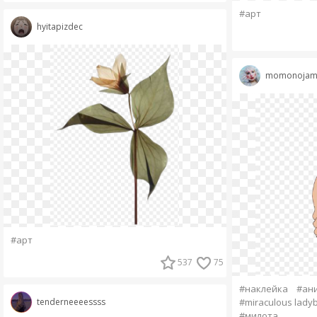
#арт
hyitapizdec
momonojam
#арт
537
75
#наклейка
#ан
tenderneeeessss
#miraculous ladyb
#милота