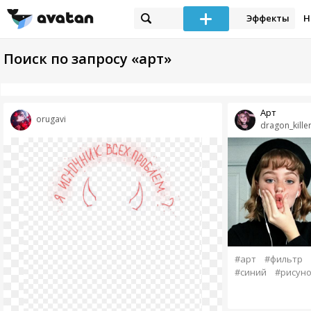
Эффекты
Н
Поиск по запросу «арт»
Арт
orugavi
dragon_kille
#арт
#фильтр
#синий
#рисуно