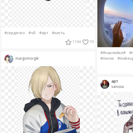
#сердечко
#чб
#арт
#кисть
1194
70
##наклейки#
#
#meow
#makeu
margomorgik
арт
vanissa