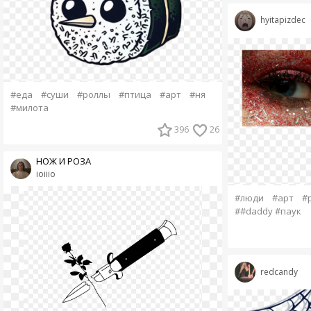
hyitapizdec
#еда
#суши
#роллы
#птица
#арт
#ня
#милота
396
26
НОЖ И РОЗА
ioiiio
#люди
#арт
#
##daddy #паук
redcandy