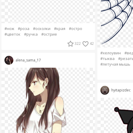
#нож
#роза
#осколки
#края
#остро
#цветок
#ручка
#острие
322
42
#хелоувин
#ве
#тыква
#резат
alena_sama_17
#летучая мышь
hyitapizdec