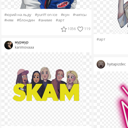
#юрий на льду
#yuri!!! on ice
#кун
#чипсы
#ням
#блондин
#аниме
#арт
1056
119
#арт
мурмур
karimovaaa
hyitapizdec