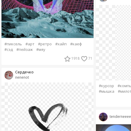
#пиксель
#арт
#ретро
#хайп
#каеф
#сэд
#пейзаж
#мяу
1918
71
Сердечко
nenenot
#курсор
#комп
#мышка
#мило
tenderneeee