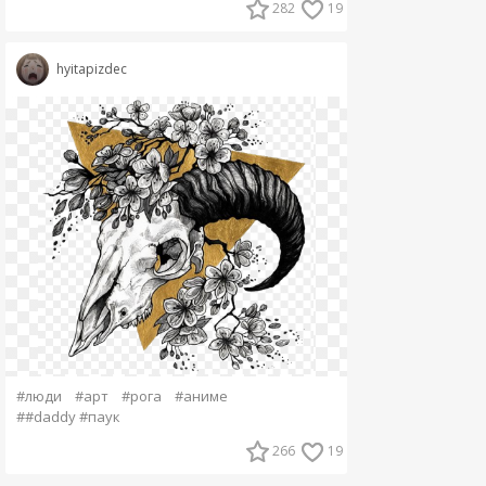
282
19
hyitapizdec
#люди
#арт
#рога
#аниме
##daddy #паук
266
19