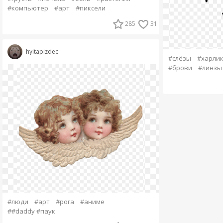
#компьютер
#арт
#пиксели
285
31
hyitapizdec
#слёзы
#харли
#брови
#линзы
#люди
#арт
#рога
#аниме
##daddy #паук