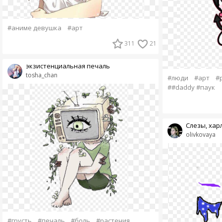
#аниме девушка
#арт
311
21
экзистенциальная печаль
tosha_chan
#люди
#арт
#
##daddy #паук
Слезы, харл
olivkovaya
#грусть
#печаль
#боль
#растения