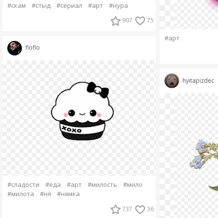
#скам
#стыд
#сериал
#арт
#нура
907
75
#арт
floflo
hyitapizdec
#сладости
#еда
#арт
#милость
#мило
#милота
#ня
#нямка
737
36