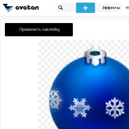
Эффекты
Н
Применить наклейку