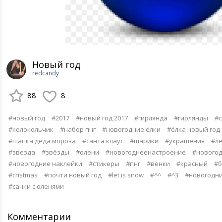
Новый год
redcandy
88
8
#новый год
#2017
#новый год 2017
#гирлянда
#гирлянды
#с
#колокольчик
#набор пнг
#новогодние ёлки
#ёлка новый год
#шапка деда мороза
#санта клаус
#шарики
#украшения
#л
#звезда
#звёзды
#олени
#новогоднеенастроение
#новогод
#новогодние наклейки
#стикеры
#пнг
#венки
#красный
#б
#cristmas
#почти новый год
#let is snow
#^^
#^3
#новогодни
#санки с оленями
Комментарии