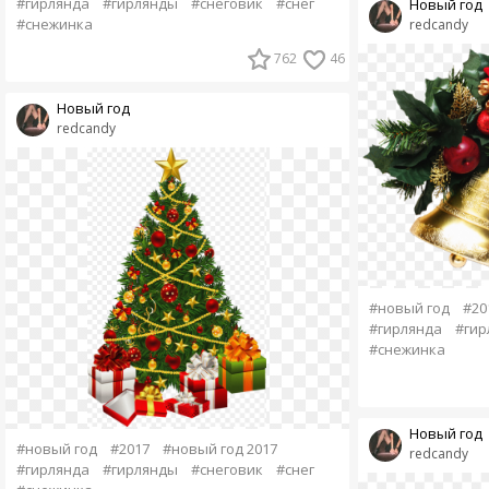
#гирлянда
#гирлянды
#снеговик
#снег
Новый год
#снежинка
redcandy
762
46
Новый год
redcandy
#новый год
#20
#гирлянда
#гир
#снежинка
Новый год
#новый год
#2017
#новый год 2017
redcandy
#гирлянда
#гирлянды
#снеговик
#снег