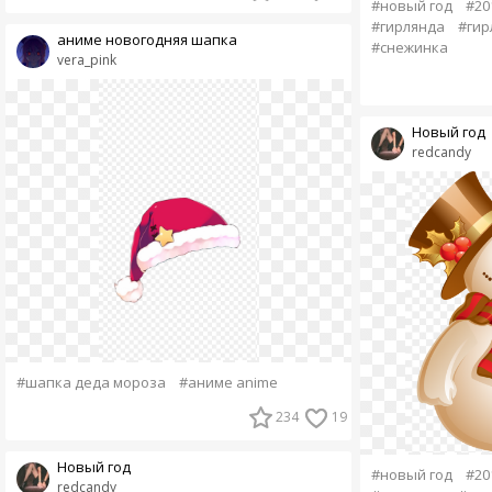
#новый год
#20
#гирлянда
#гир
аниме новогодняя шапка
#снежинка
vera_pink
Новый год
redcandy
#шапка деда мороза
#аниме anime
234
19
Новый год
#новый год
#20
redcandy