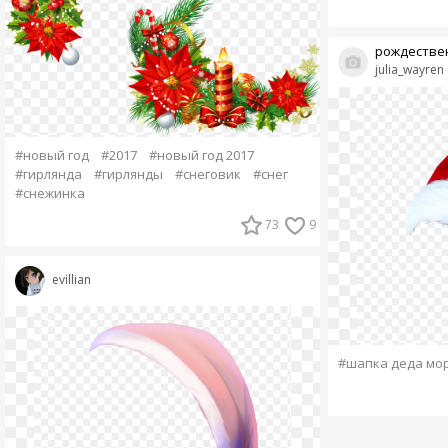
рождестве
julia_wayren
#новый год
#2017
#новый год 2017
#гирлянда
#гирлянды
#снеговик
#снег
#снежинка
73
9
evillian
#шапка деда мо