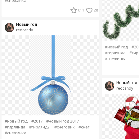
#снежинка
611
28
Новый год
redcandy
#новый год
#20
#гирлянда
#гир
#снежинка
Новый год
redcandy
#новый год
#2017
#новый год 2017
#гирлянда
#гирлянды
#снеговик
#снег
#снежинка