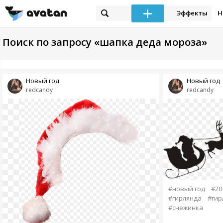
Эффекты
Н
Поиск по запросу «шапка деда мороза»
Новый год
Новый год
redcandy
redcandy
#новый год
#20
#гирлянда
#гир
#снежинка