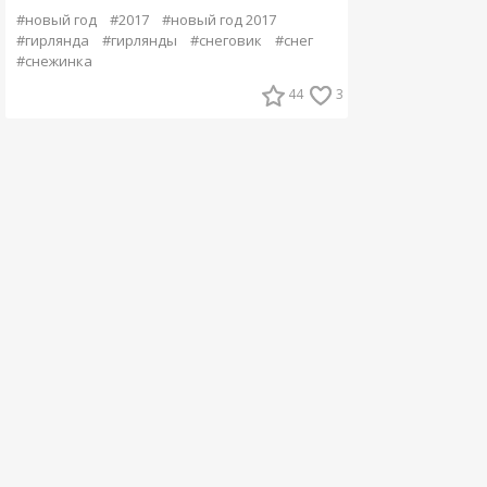
#новый год
#2017
#новый год 2017
#гирлянда
#гирлянды
#снеговик
#снег
#снежинка
44
3