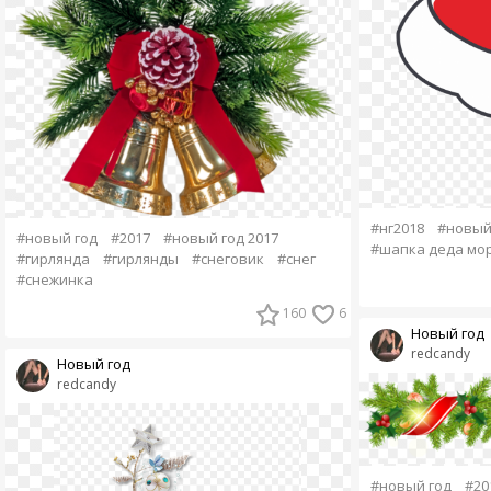
#нг2018
#новый 
#новый год
#2017
#новый год 2017
#шапка деда мо
#гирлянда
#гирлянды
#снеговик
#снег
#снежинка
160
6
Новый год
redcandy
Новый год
redcandy
#новый год
#20