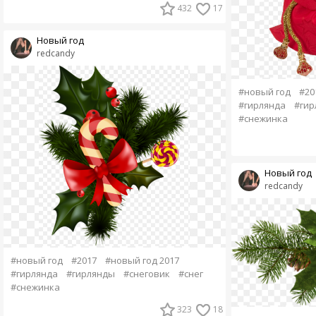
432
17
Новый год
redcandy
#новый год
#20
#гирлянда
#гир
#снежинка
Новый год
redcandy
#новый год
#2017
#новый год 2017
#гирлянда
#гирлянды
#снеговик
#снег
#снежинка
323
18