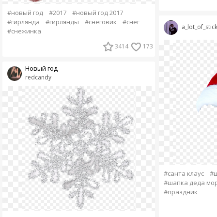
#новый год
#2017
#новый год 2017
#гирлянда
#гирлянды
#снеговик
#снег
a_lot_of_stic
#снежинка
3414
173
Новый год
redcandy
#санта клаус
#
#шапка деда мо
#праздник