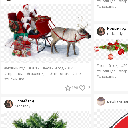
#гирлянда
#гир
#снежинка
Новый год
redcandy
#новый год
#20
#новый год
#2017
#новый год 2017
#гирлянда
#гир
#гирлянда
#гирлянды
#снеговик
#снег
#снежинка
#снежинка
196
12
Новый год
petyhava_sa
redcandy