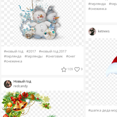
#гирлянда
#гир
#снежинка
ketnees
#новый год
#2017
#новый год 2017
#гирлянда
#гирлянды
#снеговик
#снег
#снежинка
109
9
Новый год
redcandy
#шапка деда мо