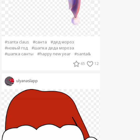
#santa claus
#санта
#дед мороз
#новый год
#шапка деда мороза
#шапка санты
#happy new year
#santa&
65
12
ulyanaslapp