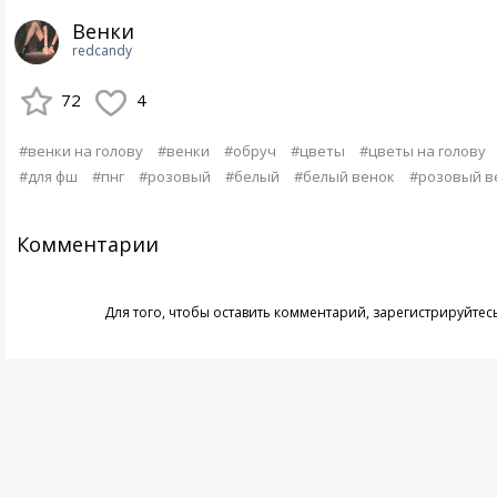
Венки
redcandy
72
4
#венки на голову
#венки
#обруч
#цветы
#цветы на голову
#для фш
#пнг
#розовый
#белый
#белый венок
#розовый в
Комментарии
Для того, чтобы оставить комментарий,
зарегистрируйтес