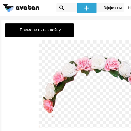
Эффекты
Н
Применить наклейку