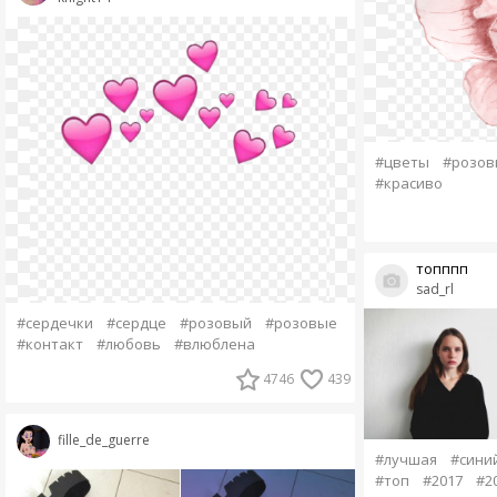
#цветы
#розов
#красиво
топппп
sad_rl
#сердечки
#сердце
#розовый
#розовые
#контакт
#любовь
#влюблена
4746
439
fille_de_guerre
#лучшая
#сини
#топ
#2017
#2