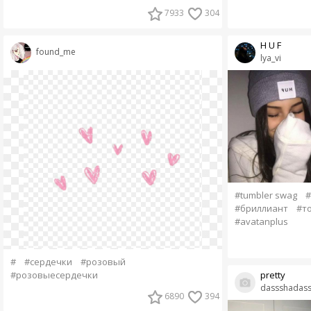
7933
304
H U F
found_me
lya_vi
#tumbler swag
#
#бриллиант
#т
#avatanplus
#
#сердечки
#розовый
#розовыесердечки
pretty
dassshadas
6890
394