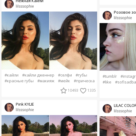
Нежная Кайли
lilsssophie
Розовое з
lilsssophie
#кайли
#кайли дженнер
#селфи
#губы
#tumblr
#instag
#красные губы
#макияж
#мейк
#прическа
#like
#sofisadba
10493
1335
Pink KYLIE
LILAC COLO
lilsssophie
lilsssophie