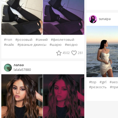
sunaipa
#топ
#розовый
#синий
#фиолетовый
#найк
#рваные джинсы
#шарю
#модно
4502
281
лалаа
lalala57880
#top
#girl
#aest
#резкость
#пр