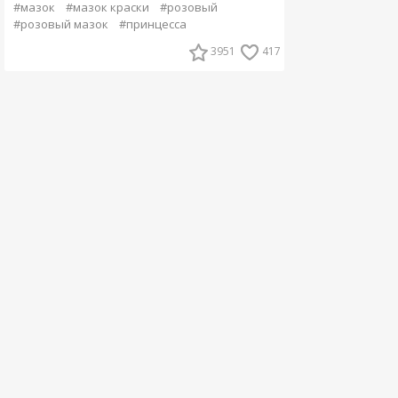
#мазок
#мазок краски
#розовый
#розовый мазок
#принцесса
3951
417