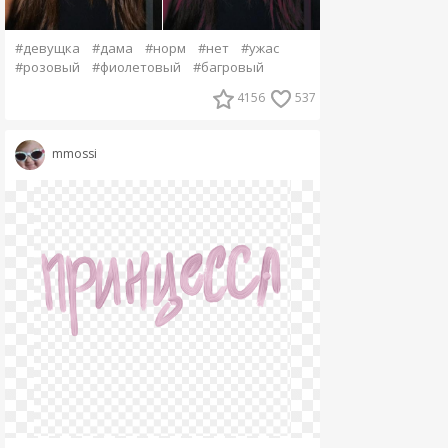
#девущка
#дама
#норм
#нет
#ужас
#розовый
#фиолетовый
#багровый
4156
537
mmossi