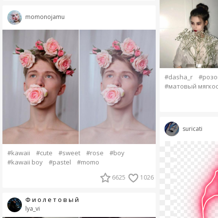
momonojamu
#dasha_r
#роз
#матовый мягко
suricati
#kawaii
#cute
#sweet
#rose
#boy
#kawaii boy
#pastel
#momo
6625
1026
Ф и о л е т о в ы й
lya_vi