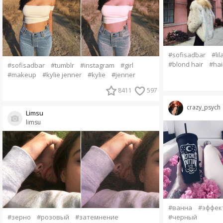
#sofisadbar
#lil
#blond hair
#hai
#sofisadbar
#tumblr
#instagram
#girl
#makeup
#kylie jenner
#kylie
#jenner
8411
597
crazy_psych
Limsu
limsu
#ванна
#эффек
#зерно
#розовый
#затемнение
#черный