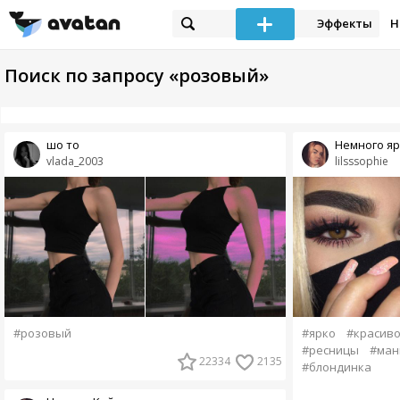
Эффекты
Н
Поиск по запросу «розовый»
шо то
Немного я
vlada_2003
lilsssophie
#розовый
#ярко
#красив
#ресницы
#ман
22334
2135
#блондинка