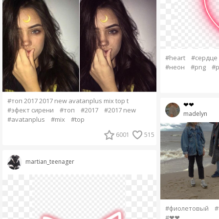
#heart
#сердце
#неон
#png
#p
#топ 2017 2017 new avatanplus mix top t
❤❤
#эфект сирени
#топ
#2017
#2017 new
madelyn
#avatanplus
#mix
#top
6001
515
martian_teenager
#фиолетовый
#
#❤❤