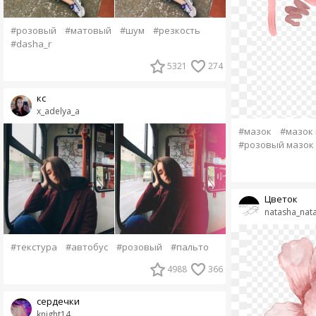
#розовый
#матовый
#шум
#резкость
#dasha_r
5321
274
кс
x_adelya_a
#мазок
#мазок 
#розовый мазок
Цветок
natasha_nat
#текстура
#автобус
#розовый
#пальто
4988
366
сердечки
knight14