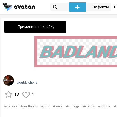
Эффекты
Н
Применить наклейку
doublewhore
13
1
#halsey
#badlands
#png
#pack
#vintage
#colors
#tumblr
#