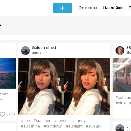
Эффекты
Наклейки
»
Golden effect
SB
andrxahh
lil
арат
#sofisa
ма
#blue
#
5740
#sun
#summer
#sunset
#sunny
go
#sunshine
#sundown
#sunlight
#sun girl
an