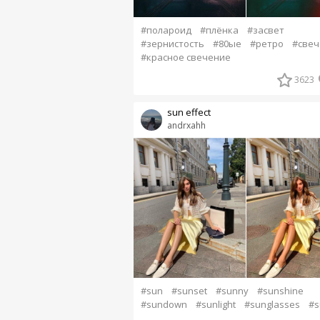
#полароид
#плёнка
#засвет
#зернистость
#80ые
#ретро
#свеч
#красное свечение
3623
sun effect
andrxahh
#sun
#sunset
#sunny
#sunshine
#sundown
#sunlight
#sunglasses
#s