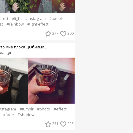
ffect
#light
#instagram
#tumblr
st
#rainbow
#light effect
277
300
то мне плоха...(Обними...
ach_girl
nstagram
#tumblr
#photo
#effect
#fade
#shadow
231
223