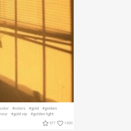
color
#colors
#gold
#golden
hour
#gold vip
#golden light
977
1690