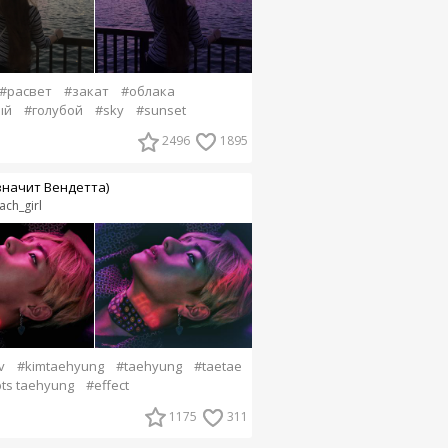
#расвет
#закат
#облака
ый
#голубой
#sky
#sunset
2496
1895
значит Вендетта)
ach_girl
v
#kimtaehyung
#taehyung
#taetae
ts taehyung
#effect
1175
311