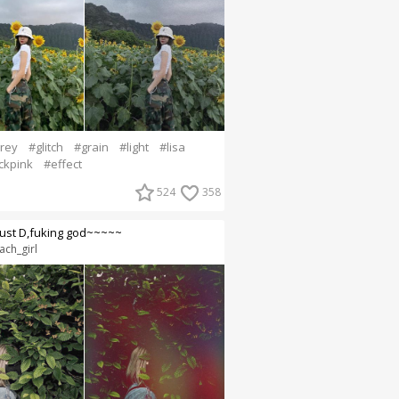
rey
#glitch
#grain
#light
#lisa
ackpink
#effect
524
358
ust D,fuking god~~~~~
ach_girl