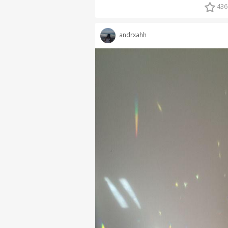
436
andrxahh