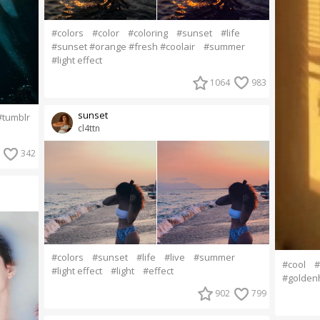
#colors
#color
#coloring
#sunset
#life
#sunset #orange #fresh #coolair
#summer
#light effect
1064
983
sunset
#tumblr
cl4ttn
342
#colors
#sunset
#life
#live
#summer
#cool
#
#light effect
#light
#effect
#golden
902
799