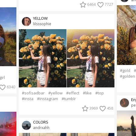
6464
7727
YELLOW
lilsssophie
#gold
#
#golden 
irl
6340
#sofisadbar
#yellow
#effect
#like
#top
#insta
#instagram
#tumblr
En
pe
3969
458
COLORS
andrxahh