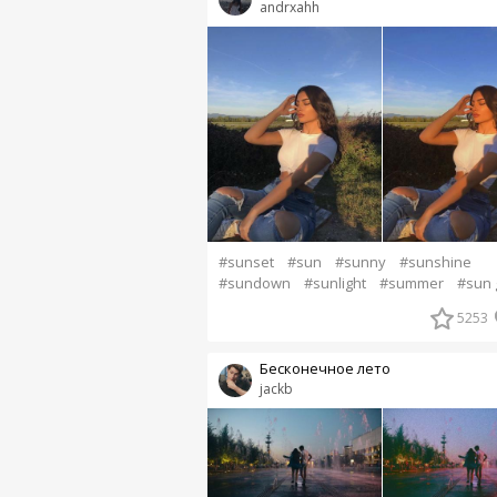
andrxahh
#sunset
#sun
#sunny
#sunshine
#sundown
#sunlight
#summer
#sun g
5253
Бесконечное лето
jackb