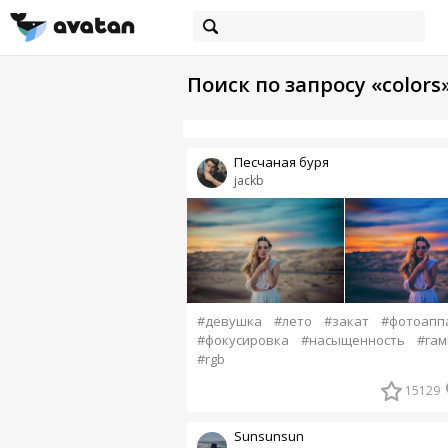
Поиск по запросу «colors
Песчаная буря
jackb
#девушка
#лето
#закат
#фотоапп
#фокусировка
#насыщенность
#гам
#rgb
15129
Sunsunsun