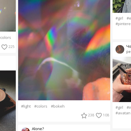
#girl
#e
#pintere
colors
Чо
225
pe
#light
#colors
#bokeh
#girl
#i
#avatan
238
108
Alone?