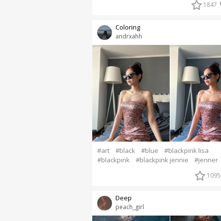
1847
Coloring
andrxahh
#art
#black
#blue
#blackpink lisa
#blackpink
#blackpink jennie
#jenner
1095
Deep
peach_girl