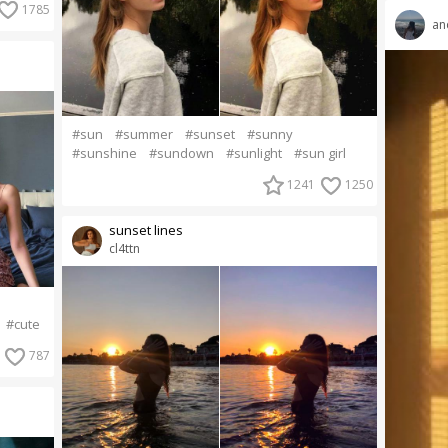
1785
an
#sun
#summer
#sunset
#sunny
#sunshine
#sundown
#sunlight
#sun girl
1241
1250
sunset lines
cl4ttn
#cute
787