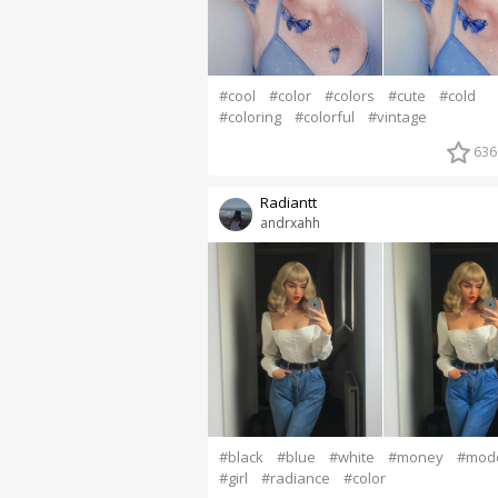
#cool
#color
#colors
#cute
#cold
#coloring
#colorful
#vintage
636
Radiantt
andrxahh
#black
#blue
#white
#money
#mod
#girl
#radiance
#color