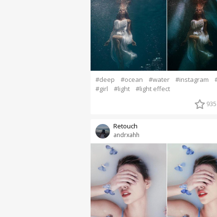
#deep
#ocean
#water
#instagram
#girl
#light
#light effect
935
Retouch
andrxahh