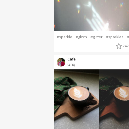
#sparkle
#glitch
#glitter
#sparkles
#
242
Cafe
tariq