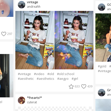
vintage
GO
andrxahh
an
297
#gold
#
#vintage
#vintage
#video
#old
#old school
#aesthetic
#aesthetics
#aegyo
#girl
633
439
Gr
an
*!hearts!*
el
cuterat