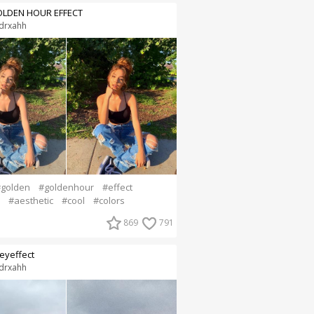
LDEN HOUR EFFECT
drxahh
golden
#goldenhour
#effect
#aesthetic
#cool
#colors
869
791
eyeffect
drxahh