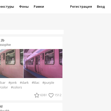
Текстуры
Фоны
Рамки
Регистрация
Вход
 2b
sssophie
dbar
#pink
#dark
#lilac
#purple
color
#colors
6381
1512
ld
drxahh