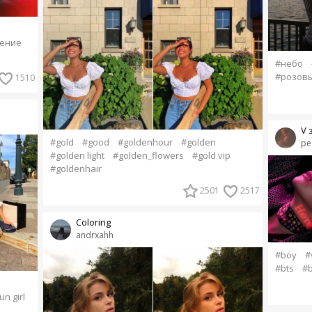
ение
#небо
#розов
1510
V 
#gold
#good
#goldenhour
#golden
pe
#golden light
#golden_flowers
#gold vip
#goldenhair
2501
2517
Coloring
andrxahh
#boy
#
#bts
#b
un girl