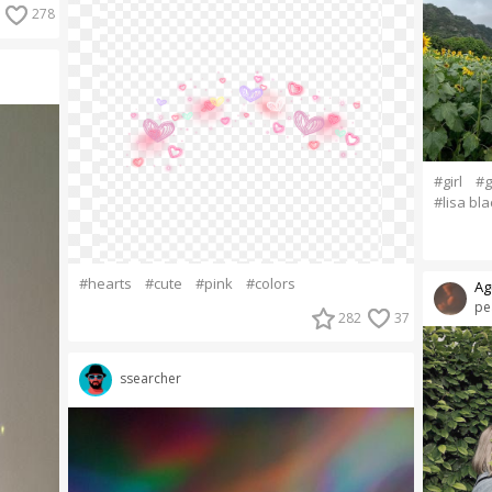
278
#girl
#g
#lisa bl
#hearts
#cute
#pink
#colors
Ag
pe
282
37
ssearcher