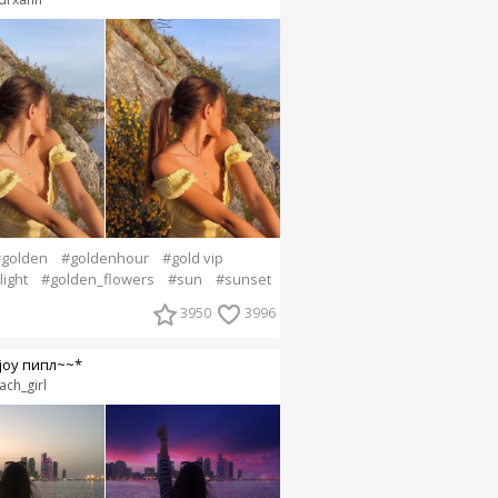
golden
#goldenhour
#gold vip
light
#golden_flowers
#sun
#sunset
3950
3996
joy пипл~~*
ach_girl