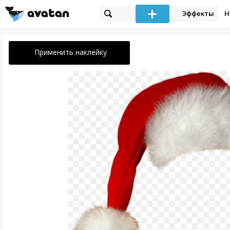
Эффекты
Н
Применить наклейку