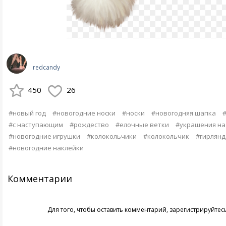
redcandy
450
26
#новый год
#новогодние носки
#носки
#новогодняя шапка
#с наступающим
#рождество
#елочные ветки
#украшения на
#новогодние игрушки
#колокольчики
#колокольчик
#гирлянд
#новогодние наклейки
Комментарии
Для того, чтобы оставить комментарий,
зарегистрируйтес