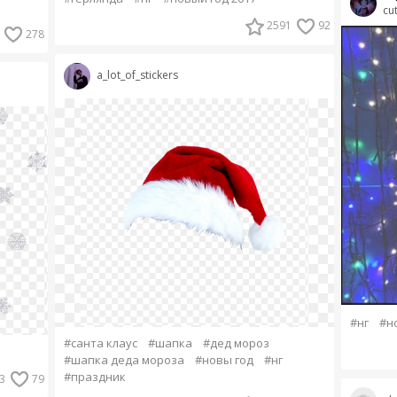
cu
2591
92
278
a_lot_of_stickers
#нг
#н
#санта клаус
#шапка
#дед мороз
#шапка деда мороза
#новы год
#нг
#праздник
3
79