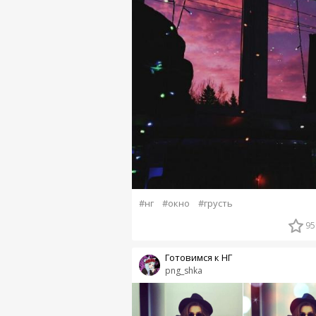
#нг
#окно
#грусть
95
Готовимся к НГ
png_shka