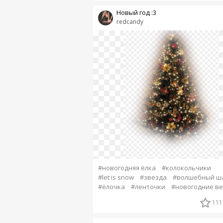
Новый год :3
redcandy
#новогодняя ёлка
#колокольчики
#let is snow
#звезда
#волшебный ш
#ёлочка
#ленточки
#новогодние в
111