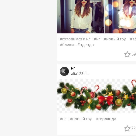
#готовимся к нг
#нг
#новый год
#э
#блики
#здезда
89
нг
alia123alia
#нг
#новый год
#герлянда
72