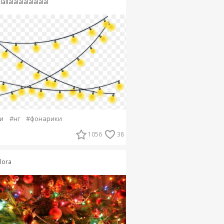
lallalalalalalalalal
и
#нг
#фонарики
1056
38
ilora