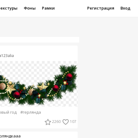
Текстуры
Фоны
Рамки
Регистрация
Вход
ia123alia
овый год
#герлянда
2260
107
рляндкааа