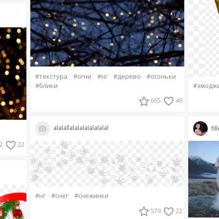
#текстура
#огни
#нг
#дерево
#огоньки
#блики
#эмодж
665
46
alalallalalalalalalalal
fi
2
22
#нг
#снег
#снежинки
579
22