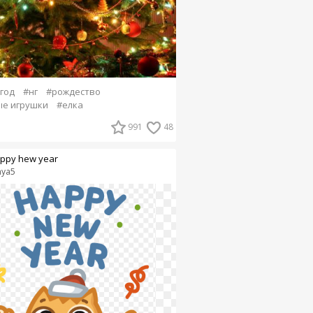
год
#нг
#рождество
е игрушки
#елка
991
48
ppy hew year
nya5