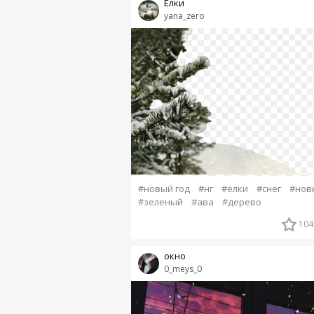
Елки
yana_zero
#новый год
#нг
#елки
#снег
#нов
#зеленый
#ава
#дерево
104
окно
0_meys_0