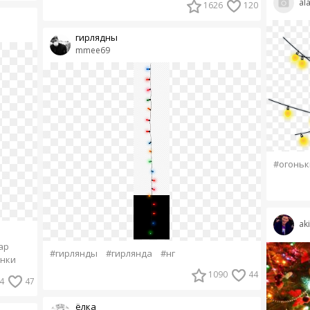
ala
1626
120
гирлядны
mmee69
#огоньк
ak
ар
#гирлянды
#гирлянда
#нг
енки
1090
44
4
47
ёлка