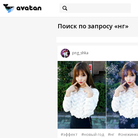
Поиск по запросу «нг»
png_shka
#эффект
#новый год
#нг
#снежинк