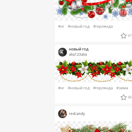
#нг
#новый год
#герлянда
47
новый год
alia123alia
#нг
#новый год
#герлянда
#зима
46
redcandy