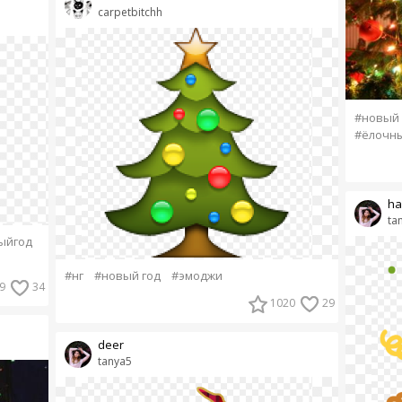
carpetbitchh
#новый 
#ёлочны
ha
ta
ыйгод
#нг
#новый год
#эмоджи
9
34
1020
29
deer
tanya5