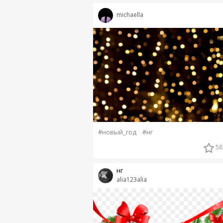
michaella
#новый_год
#нг
58
нг
alia123alia