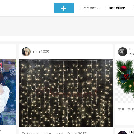
Эффекты
Наклейки
нг
aline1000
al
#нг
#н
и
Ги
#герлянда
#нг
#новый год 2017