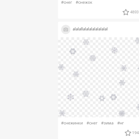
#снег
#снежок
4893
alalallalalalalalalalal
#снежинки
#снег
#зима
#нг
194