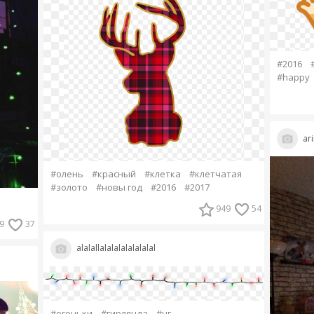
#2016
#happy
ar
#олень
#красный
#клетка
#клетчатая
#золото
#новы год
#2016
#2017
949
54
9
37
alalallalalalalalalalal
#огоньки
#гирлянда
#нг