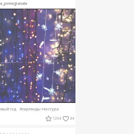
te_pomegranate
овый год
#гирлянды текстура
1264
84