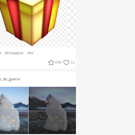
и
#подарок
#нг
648
22
lle_de_guerre