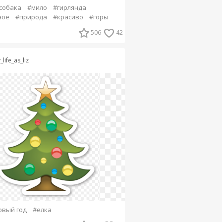
собака
#мило
#гирлянда
ное
#природа
#красиво
#горы
506
42
life_as_liz
овый год
#елка