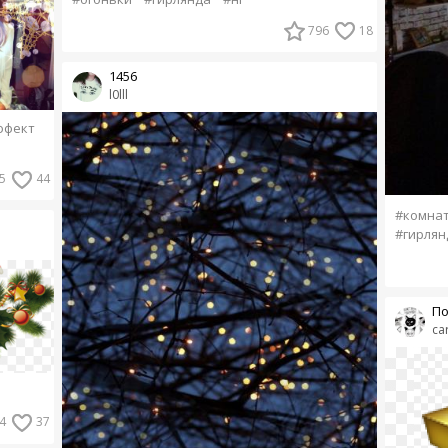
796
18
1456
l0lll
ффект
5
44
#комна
#гирлян
По
ca
4
37