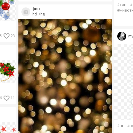
#топ
#
фон
#живот
hd_7hsj
5
23
my_
6
11
#нг
#н