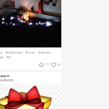
та
#квартира
#ночь
#свечки
да
#нг
777
26
дарок
rpetbitchh