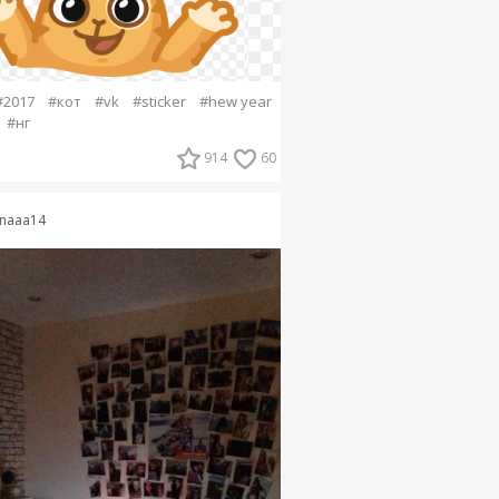
#2017
#кот
#vk
#sticker
#hew year
#нг
914
60
inaaa14