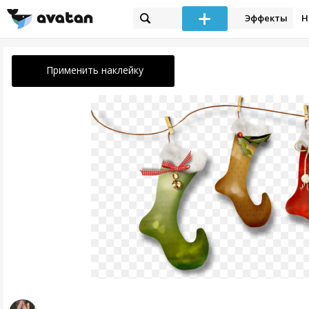
Эффекты
Н
Применить наклейку