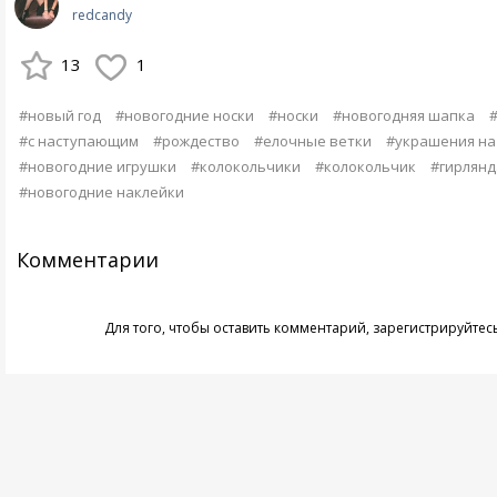
redcandy
13
1
#новый год
#новогодние носки
#носки
#новогодняя шапка
#с наступающим
#рождество
#елочные ветки
#украшения на
#новогодние игрушки
#колокольчики
#колокольчик
#гирлянд
#новогодние наклейки
Комментарии
Для того, чтобы оставить комментарий,
зарегистрируйтес