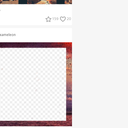
о
159
20
xameleon