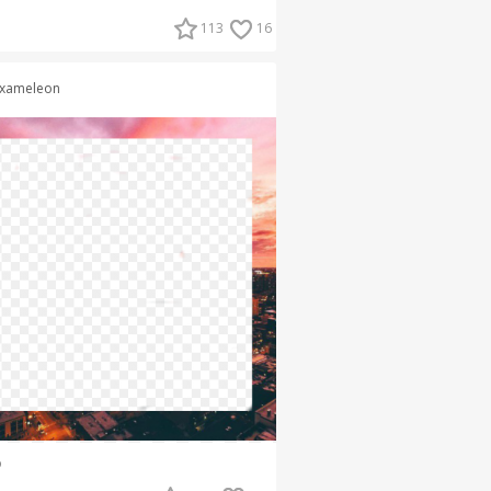
113
16
xameleon
о