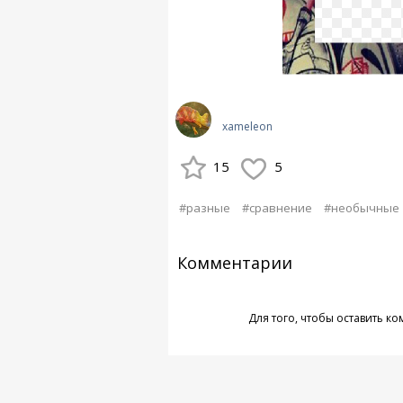
xameleon
15
5
#разные
#сравнение
#необычные
Комментарии
Для того, чтобы оставить к