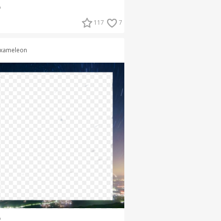
о
117
7
xameleon
о