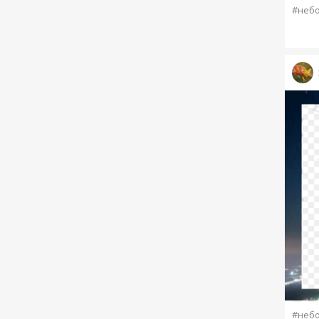
#неб
#неб