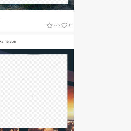
о
226
13
xameleon