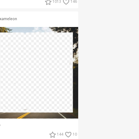
1013
146
xameleon
о
144
10