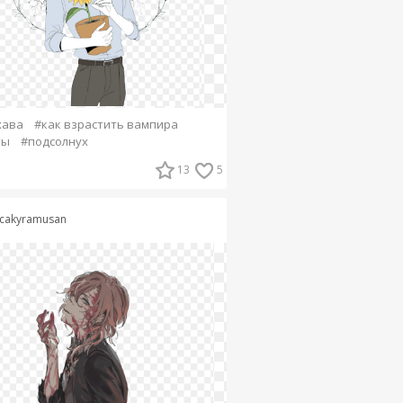
хава
#как взрастить вампира
ты
#подсолнух
13
5
cakyramusan