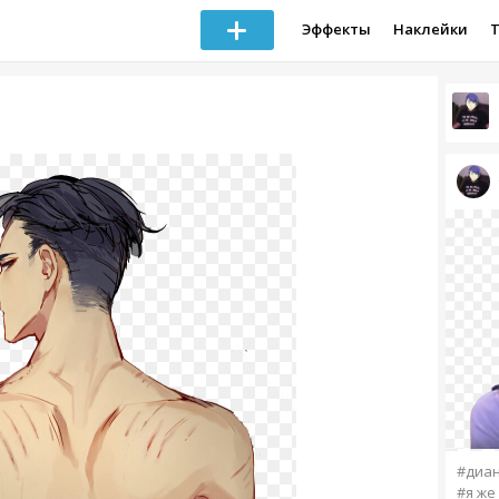
Эффекты
Наклейки
#диа
#я же