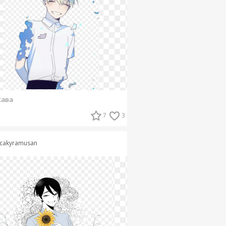
хава
7
3
cakyramusan