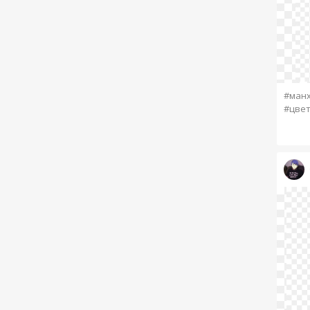
#ман
#цве