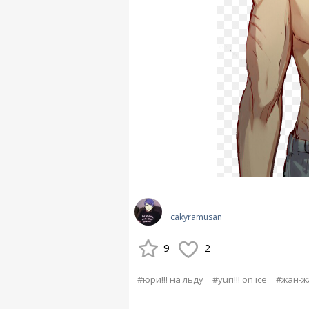
cakyramusan
9
2
#юри!!! на льду
#yuri!!! on ice
#жан-ж