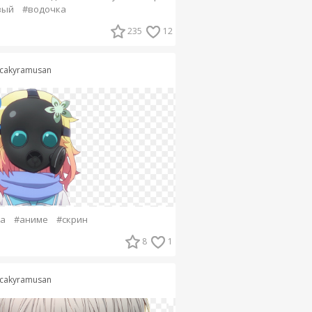
вый
#водочка
235
12
cakyramusan
а
#аниме
#скрин
8
1
cakyramusan