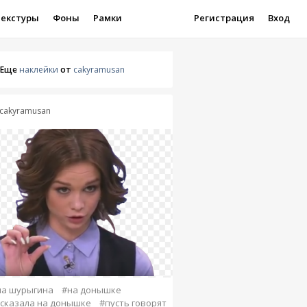
Текстуры
Фоны
Рамки
Регистрация
Вход
Еще
наклейки
от
cakyramusan
cakyramusan
на шурыгина
#на донышке
 сказала на донышке
#пусть говорят