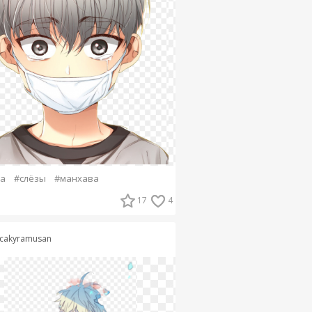
а
#слёзы
#манхава
17
4
cakyramusan