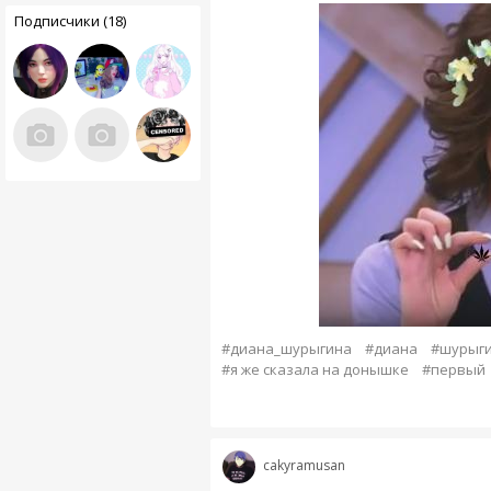
Подписчики (18)
#диана_шурыгина
#диана
#шурыг
#я же сказала на донышке
#первый
cakyramusan