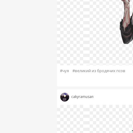
#чуя
#великий из бродячих псов
cakyramusan