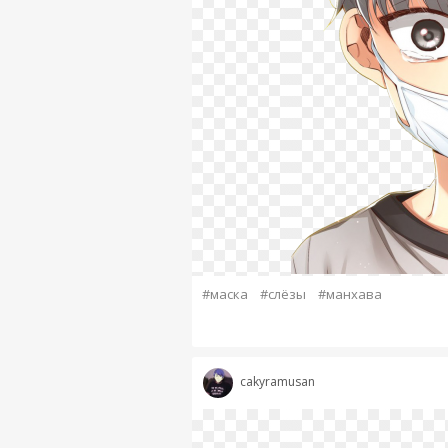
#маска
#слёзы
#манхава
cakyramusan