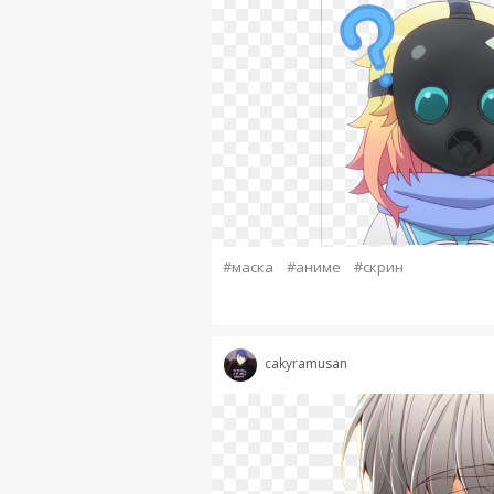
#маска
#аниме
#скрин
cakyramusan