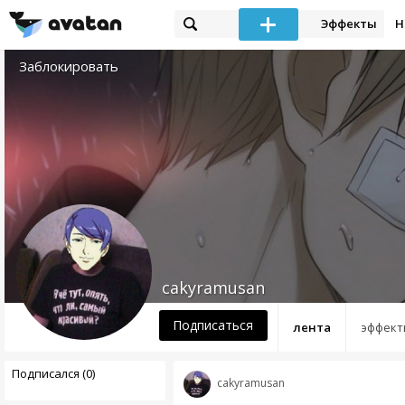
Эффекты
Н
Заблокировать
cakyramusan
Подписаться
лента
эффект
Подписался (0)
cakyramusan