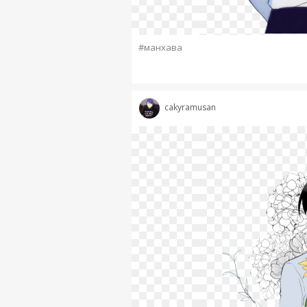
#манхава
cakyramusan