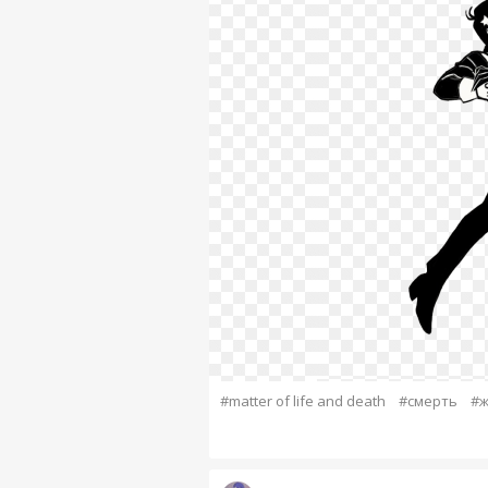
#matter of life and death
#смерть
#ж