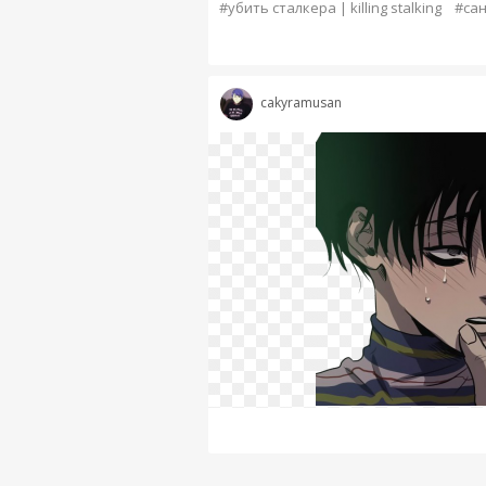
#убить сталкера | killing stalking
#са
cakyramusan