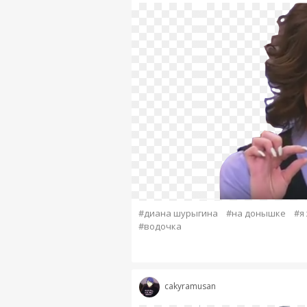
#диана шурыгина
#на донышке
#я
#водочка
cakyramusan