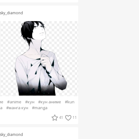
sky_diamond
ме
#anime
#кун
#кун аниме
#kun
а
#манга кун
#manga
41
11
sky_diamond