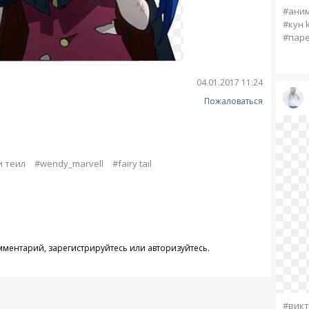
#ани
#кун 
#паре
04.01.2017 11:24
Пожаловаться
 теил
#wendy_marvell
#fairy tail
омментарий,
зарегистрируйтесь
или
авторизуйтесь
.
#викт