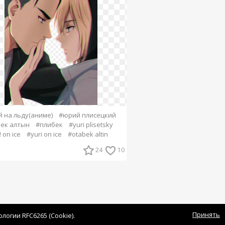
 на льду(аниме)
#юрий плисецкий
ек алтын
#плибек
#yuri plisetsky
! on ice
#yuri on ice
#otabek altin
24
10
Принять
огии RFC6265 (Cookie).