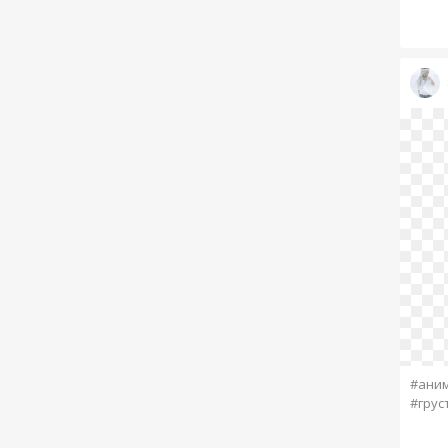
#ани
#грус