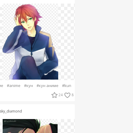
ме
#anime
#кун
#кун аниме
#kun
24
8
sky_diamond