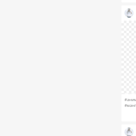
#ани
#манг