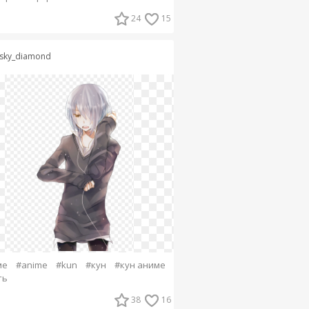
24
15
sky_diamond
ме
#anime
#kun
#кун
#кун аниме
ть
38
16