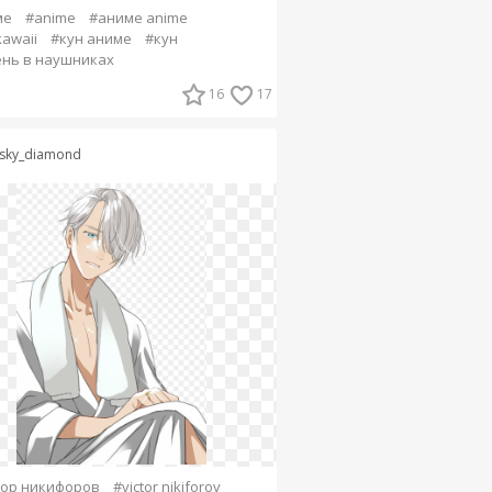
ме
#anime
#аниме anime
kawaii
#кун аниме
#кун
нь в наушниках
16
17
sky_diamond
ор никифоров
#victor nikiforov