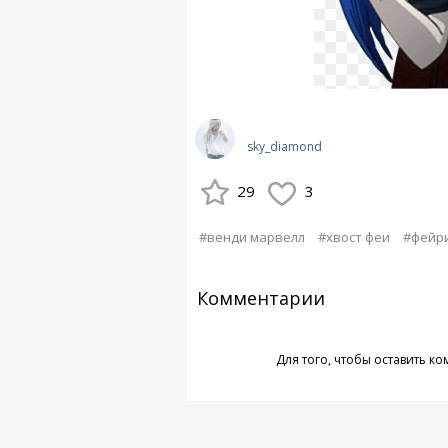
sky_diamond
29
3
#венди марвелл
#хвост феи
#фейри
Комментарии
Для того, чтобы оставить к