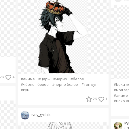
i
28
4
#аниме
#царь
#чёрно
#белое
#чёрно - белое
#черно белое
#топ кун
#boku n
#кун
#моя ге
#аниме 
26
1
#неко а
tvoy_grobik
ку
i_