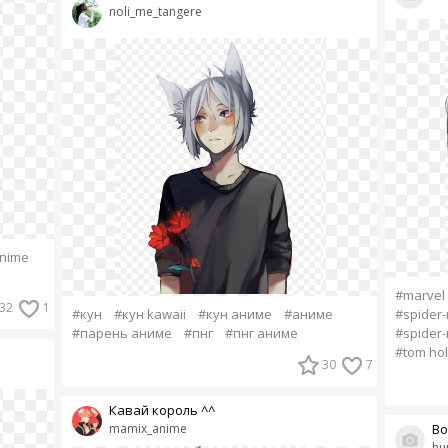
noli_me_tangere
nime
#marvel
32
1
#кун
#кун kawaii
#кун аниме
#аниме
#spider
#парень аниме
#пнг
#пнг аниме
#spider-
#tom hol
30
7
Кавай король ^^
mamix_anime
Bo
hu