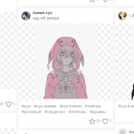
Аниме кун
i_
cup_off_sempai
35
5
#кун
#кун аниме
#кун kawaii
#зайчик
#кун kaw
#розовый
#сердечко
#любовь
#шрамы
35
1
hu