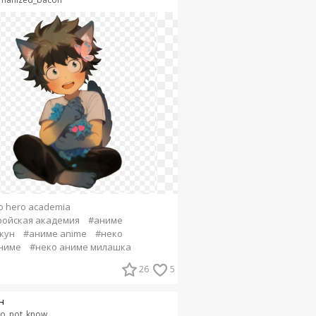
o hero academia
ройская академия
#аниме
кун
#аниме anime
#неко
ниме
#неко аниме милашка
26
5
н
do_not_know