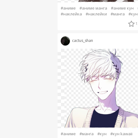
#аниме
#аниме манга
#аниме кун
#наклейка
#наклейки
#манга
#кун
1
cactus_shan
#аниме
#манга
#кун
#кун kawaii