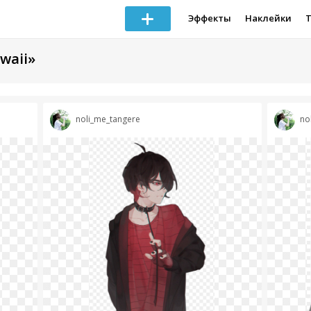
Эффекты
Наклейки
waii»
noli_me_tangere
no