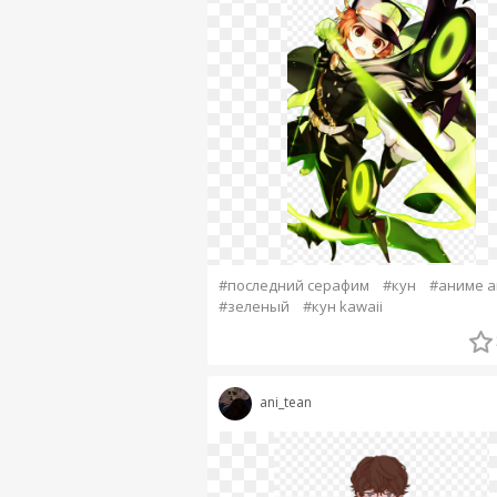
#последний серафим
#кун
#аниме a
#зеленый
#кун kawaii
ani_tean