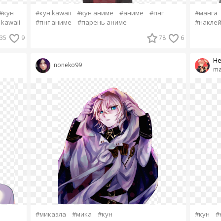
#кун
#кун kawaii
#кун аниме
#аниме
#пнг
#манга
 kawaii
#пнг аниме
#парень аниме
#накле
35
9
78
6
Не
noneko99
ma
#микаэла
#мика
#кун
#кун
#