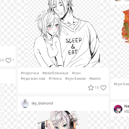
24
1
#парочка
#влюблённые
#сон
#еда ван лав
#тянка
#кун kawaii
#мило
#кун kaw
18
sky_diamond
Na
id