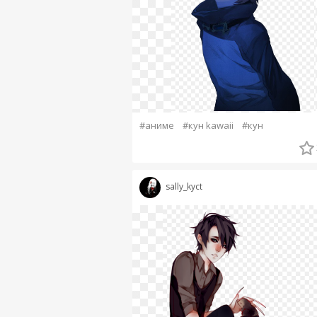
#аниме
#кун kawaii
#кун
sally_kyct