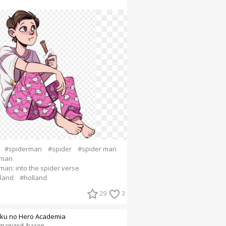
#spiderman
#spider
#spider man
-man
man: into the spider verse
land
#holland
29
3
ku no Hero Academia
manized_bacon