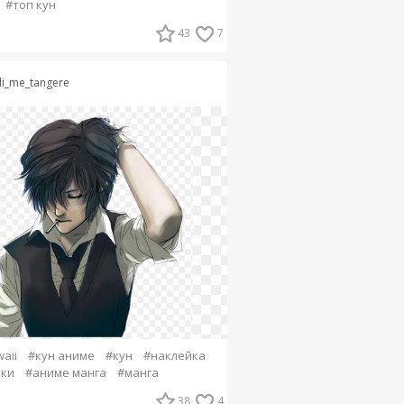
#топ кун
43
7
li_me_tangere
aii
#кун аниме
#кун
#наклейка
йки
#аниме манга
#манга
38
4