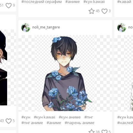
#последний серафим
#аниме
#кун kawaii
#кавай
51
9
45
3
noli_me_tangere
no
#кун
#кун kawaii
#кун аниме
#пнг
#кун kaw
43
5
#пнг аниме
#аниме
#парень аниме
#накле
38
5