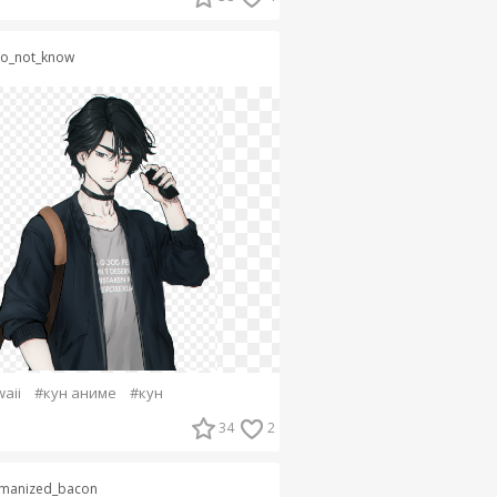
do_not_know
aii
#кун аниме
#кун
34
2
manized_bacon