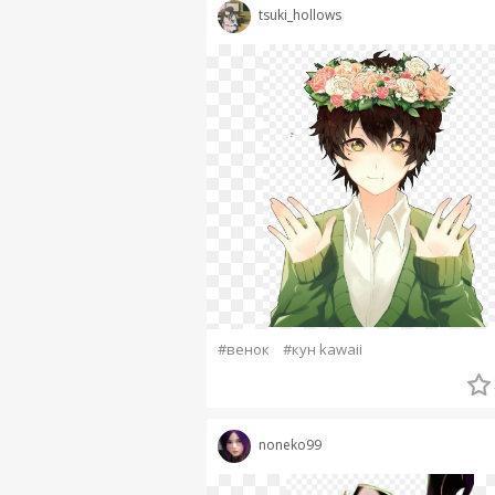
tsuki_hollows
#венок
#кун kawaii
noneko99