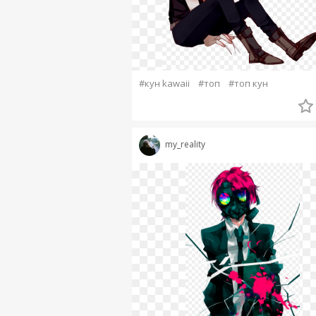
#кун kawaii
#топ
#топ кун
my_reality