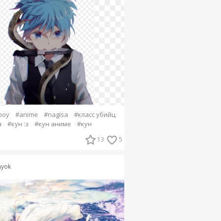
boy
#anime
#nagisa
#класс убийц
н
#кун :з
#кун аниме
#кун
13
5
nyok