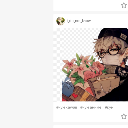
i_do_not_know
#кун kawaii
#кун аниме
#кун