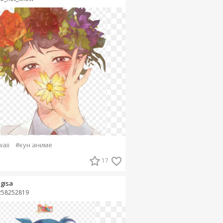
aii
#кун аниме
17
gisa
258252819