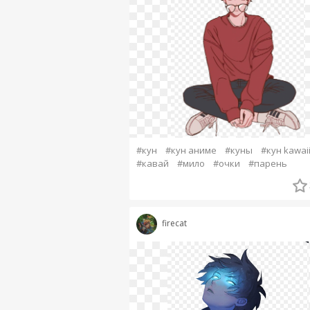
#кун
#кун аниме
#куны
#кун kawai
#кавай
#мило
#очки
#парень
firecat