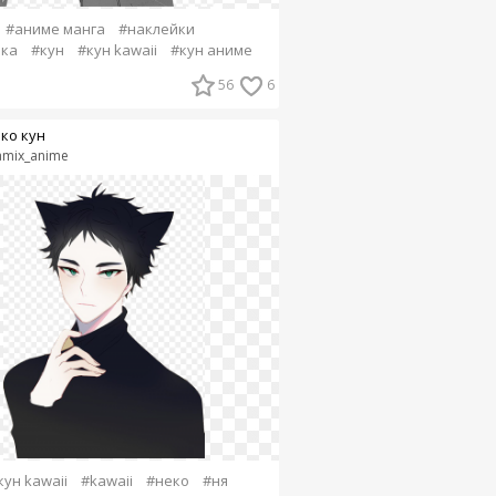
#аниме манга
#наклейки
йка
#кун
#кун kawaii
#кун аниме
56
6
ко кун
mix_anime
кун kawaii
#kawaii
#неко
#ня