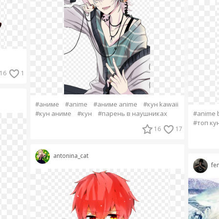
16
1
#аниме
#anime
#аниме anime
#кун kawaii
#кун аниме
#кун
#парень в наушниках
#anime 
#топ ку
16
17
antonina_cat
fe