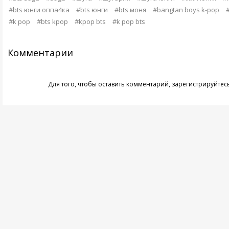
#bts юнги оппа4ка
#bts юнги
#bts моня
#bangtan boys k-pop
#
#k pop
#bts kpop
#kpop bts
#k pop bts
Комментарии
Для того, чтобы оставить комментарий,
зарегистрируйтес