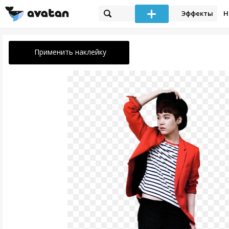
Эффекты
Н
Применить наклейку