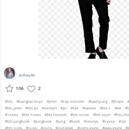
dollsey99
106
2
#bts
#bangtan boys
#jimin
#rap monster
#taehyung
#jhope
#bts jimin
#bts jin
#seokjin
#jin
#tae
#taetae
#bts v
#ви
#b
#тэхен
#bts тэхен
#bts hoseok
#bts хосок
#bts хоуп
#bts j-h
#bts jungkook
#jungkook
#jung
#kook
#чонгук
#кукки
#гук
#bts suga
#suga
#шуга
#шугарик
#шуга юнги
#мин юнги
#