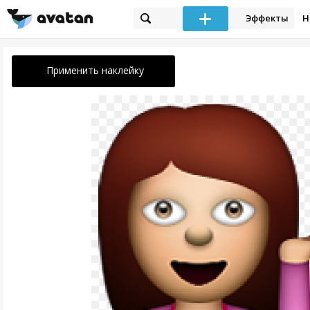
Эффекты
Н
Применить наклейку