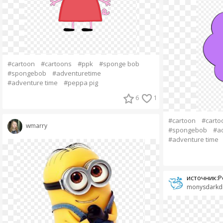
#cartoon
#cartoons
#ppk
#sponge bob
#spongebob
#adventuretime
#adventure time
#peppa pig
6
1
#cartoon
#carto
wmarry
#spongebob
#a
#adventure time
источник:Ре
monysdarkd