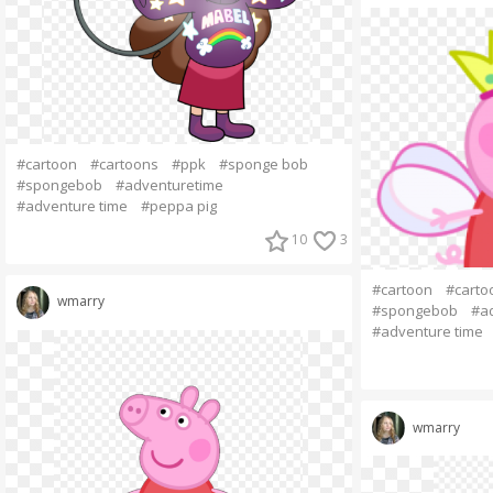
#cartoon
#cartoons
#ppk
#sponge bob
#spongebob
#adventuretime
#adventure time
#peppa pig
10
3
#cartoon
#carto
wmarry
#spongebob
#a
#adventure time
wmarry