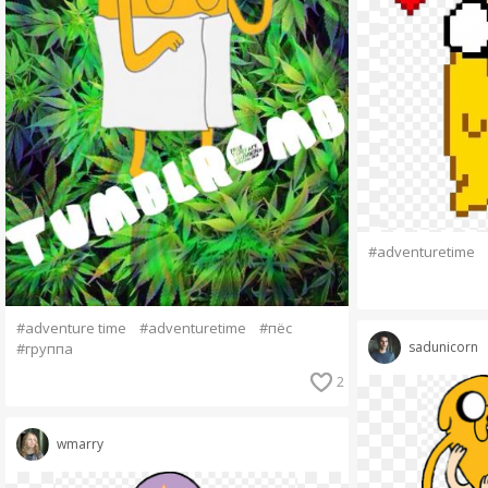
#adventuretime
#adventure time
#adventuretime
#пёс
sadunicorn
#группа
2
wmarry