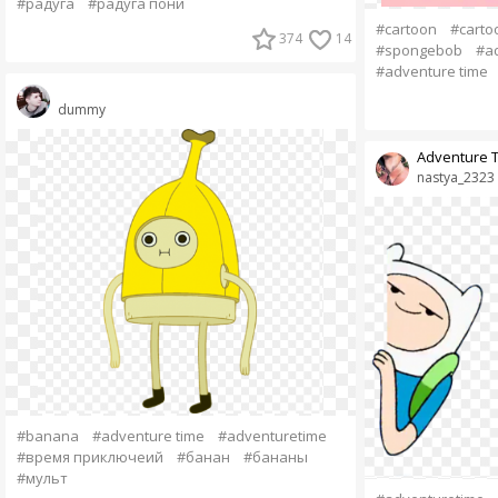
#радуга
#радуга пони
#cartoon
#carto
374
14
#spongebob
#a
#adventure time
dummy
Adventure 
nastya_2323
#banana
#adventure time
#adventuretime
#время приключеий
#банан
#бананы
#мульт