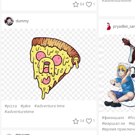
#adventuretime
84
1
dummy
pryadkin_sa
#pizza
#jake
#adventure time
#adventuretime
#финншалл
#fin
34
1
#маршал ли
#в
#время приключ
пончик