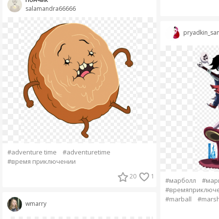
salamandra66666
pryadkin_sa
#adventure time
#adventuretime
#время приключении
20
1
#марболл
#мар
#времяприключ
#marball
#marsh
wmarry