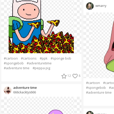
wmarry
#cartoon
#cartoons
#ppk
#sponge bob
#spongebob
#adventuretime
#adventure time
#peppa pig
12
8
#cartoon
#carto
adventure time
#spongebob
#a
666ckacktys666
#adventure time