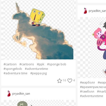
pryadkin_sa
#cartoon
#cartoons
#ppk
#sponge bob
#spongebob
#adventuretime
#adventure time
#peppa pig
16
4
#марболл
#мар
#времяприключ
#гамболл
#marb
pryadkin_san
#adventuretime