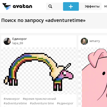
Эффекты
Н
Поиск по запросу «adventuretime»
Единорог
wmarry
lapa_69
#ливнерог
#время приключений
#adventuretime
#adventure time
#единорог