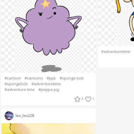
#adventuretime
#cartoon
#cartoons
#ppk
#sponge bob
#spongebob
#adventuretime
#adventure time
#peppa pig
3
1
leo_leo228