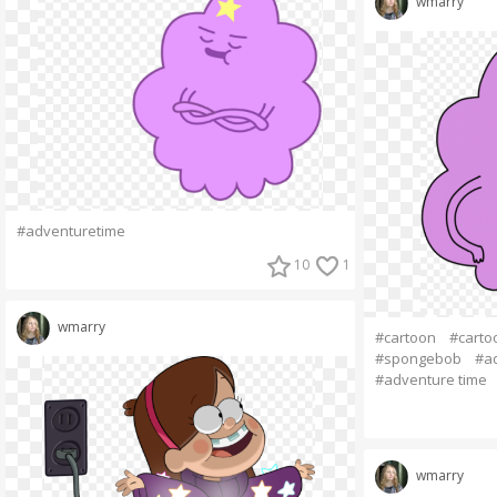
wmarry
#adventuretime
10
1
wmarry
#cartoon
#carto
#spongebob
#a
#adventure time
wmarry