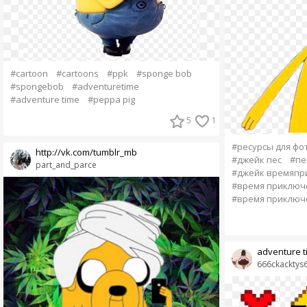
#cartoon
#cartoons
#ppk
#sponge bob
#spongebob
#adventuretime
#adventure time
#peppa pig
5
1
#ресурсы для фо
http://vk.com/tumblr_mb
#джейк пес
#пе
part_and_parce
#джейк времяпр
#время приключ
#время приключ
adventure t
666ckacktys