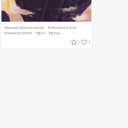
#время приключений
#adventure time
#adventuretime
#фон
#фоны
2
3