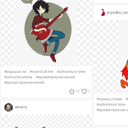
pryadkin_sa
#маршал ли
#marshall lee
#adventure time
#adventuretime
#времяприключений
#время приключений
12
2
#принц пламя
#
#adventure time
wmarry
#время приключ