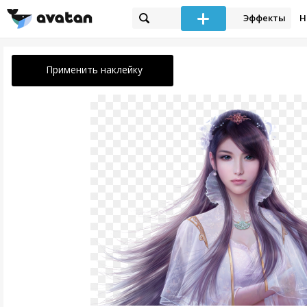
Эффекты
Н
Применить наклейку