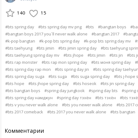
140
15
#bts spring day
#bts spring day mv png
#bts
#bangtan boys
#ba
#bangtan boys 2017 you`ll never walk alone
#bangtan 2017
#bangta
#k-pop bangtan
#k-pop bts spring day
#k-pop bts spring day mv
#
#bts taehyung
#bts jimin
#bts jimin spring day
#bts taehyung spri
#bts taehyung spring day mv
#bts jhope
#bts jimin
#bts jin
#bts 
#bts rap monster
#bts rap mon spring day
#bts моня spring day
#
#bts spring day rap mon
#bts spring day jin
#bts spring day taehyu
#bts spring day suga
#bts suga
#bts suga spring day
#bts j-hope 
#bts hope
#bts jhope spring day
#bts hoseok
#bts jin spring day
#bts bangtan boys
#spring day jungkook
#spring day bts
#spring 
#bts spring day намджун
#spring day тэхён
#bts тэхён
#bts тэхё
#bts v you never walk alone
#bts you newer walk alone
#bts 2017 
#bts 2017 comeback
#bts 2017 you never walk alone
#bts bangtan
Комментарии