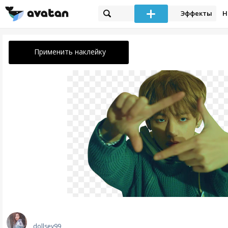
Эффекты
Н
Применить наклейку
dollsey99