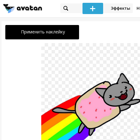
Эффекты
Н
Применить наклейку