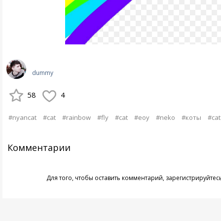
dummy
58
4
#nyancat
#cat
#rainbow
#fly
#cat
#eoy
#neko
#коты
#cat
Комментарии
Для того, чтобы оставить комментарий,
зарегистрируйтес