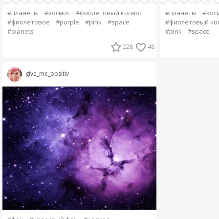
#планеты
#космос
#фиолетовый космос
#планеты
#кос
#фиолетовое
#purple
#pink
#space
#фиолетовый ко
#planets
#pink
#space
228
48
give_me_positiv