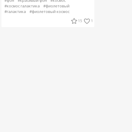
#фон
#красивый фон
#космос
#космос галактика
#фиолетовый
#галактика
#фиолетовый космос
15
1