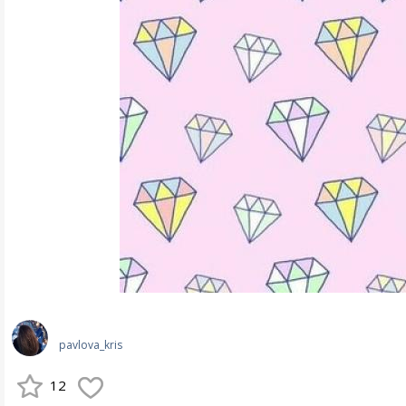
pavlova_kris
12